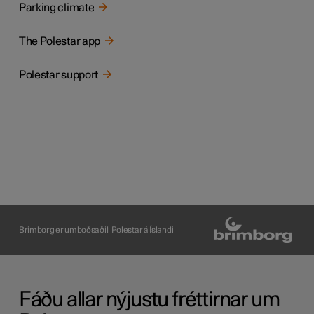
Parking climate
The Polestar app
Polestar support
Brimborg er umboðsaðili Polestar á Íslandi
Fáðu allar nýjustu fréttirnar um