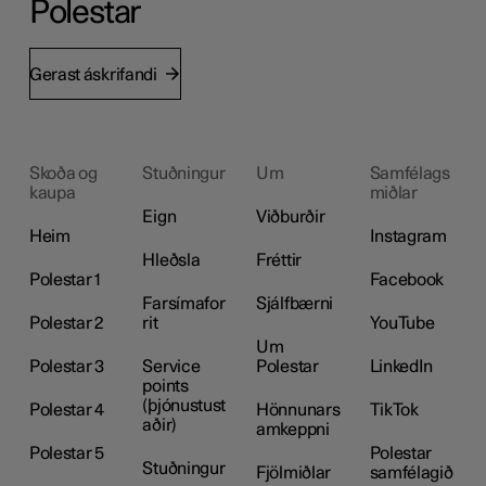
Polestar
Gerast áskrifandi
Skoða og
Stuðningur
Um
Samfélags
kaupa
miðlar
Eign
Viðburðir
Heim
Instagram
Hleðsla
Fréttir
Polestar 1
Facebook
Farsímafor
Sjálfbærni
Polestar 2
rit
YouTube
Um
Polestar 3
Service
Polestar
LinkedIn
points
(þjónustust
Polestar 4
Hönnunars
TikTok
aðir)
amkeppni
Polestar 5
Polestar
Stuðningur
Fjölmiðlar
samfélagið