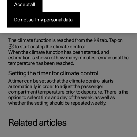
Accept all
Polestar app
Do not sell my personal data
You can use the Polestar app to start the climate control
remotely in order to achieve a comfortable temperature in
the car prior to departure.
The climate function is reached from the
tab. Tap on
to start or stop the climate control.
When the climate function has been started, and
estimation is shown of how many minutes remain until the
temperature has been reached.
Setting the timer for climate control
A timer can be set so that the climate control starts
automatically in order to adjust the passenger
compartment temperature prior to departure. There is the
option to select time and day of the week, as well as
whether the setting should be repeated weekly.
Related articles