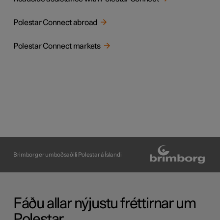
Polestar Connect abroad
Polestar Connect markets
Brimborg er umboðsaðili Polestar á Íslandi
Fáðu allar nýjustu fréttirnar um
Polestar