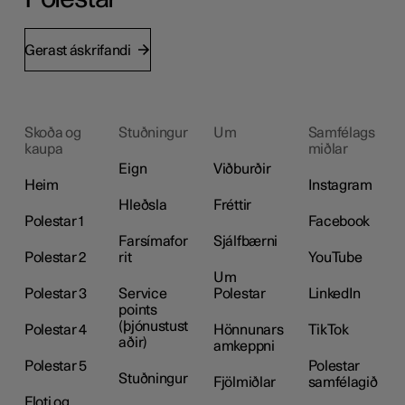
Gerast áskrifandi
Skoða og
Stuðningur
Um
Samfélags
kaupa
miðlar
Eign
Viðburðir
Heim
Instagram
Hleðsla
Fréttir
Polestar 1
Facebook
Farsímafor
Sjálfbærni
Polestar 2
rit
YouTube
Um
Polestar 3
Service
Polestar
LinkedIn
points
(þjónustust
Polestar 4
Hönnunars
TikTok
aðir)
amkeppni
Polestar 5
Polestar
Stuðningur
Fjölmiðlar
samfélagið
Floti og