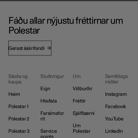
Fáðu allar nýjustu fréttirnar um
Polestar
Gerast áskrifandi
Skoða og
Stuðningur
Um
Samfélags
kaupa
miðlar
Eign
Viðburðir
Heim
Instagram
Hleðsla
Fréttir
Polestar 1
Facebook
Farsímafor
Sjálfbærni
Polestar 2
rit
YouTube
Um
Polestar 3
Service
Polestar
LinkedIn
points