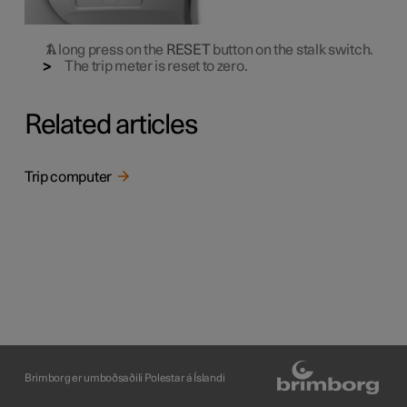
A long press on the
RESET
button on the stalk switch.
The trip meter is reset to zero.
Related articles
Trip computer
Brimborg er umboðsaðili Polestar á Íslandi