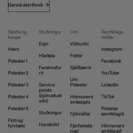
Gerast áskrifandi
Skoða og
Stuðningur
Um
Samfélags
kaupa
miðlar
Eign
Viðburðir
Heim
Instagram
Hleðsla
Fréttir
Polestar 1
Facebook
Farsímafor
Sjálfbærni
Polestar 2
rit
YouTube
Um
Polestar 3
Service
Polestar
LinkedIn
points
(þjónustust
Polestar 4
Hönnunars
TikTok
aðir)
amkeppni
Polestar 5
Polestar
Stuðningur
Fjölmiðlar
samfélagið
Floti og
Handvirkt
fyrirtæki
Fjárfestate
Hönnunars
ngsl
amfélagið