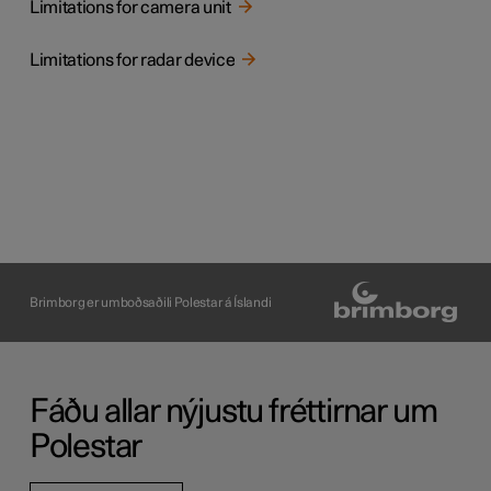
Limitations for camera unit
Limitations for radar device
Brimborg er umboðsaðili Polestar á Íslandi
Fáðu allar nýjustu fréttirnar um
Polestar