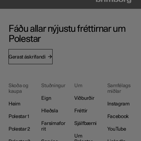
Fáðu allar nýjustu fréttirnar um
Polestar
Gerast áskrifandi
Skoða og
Stuðningur
Um
Samfélags
kaupa
miðlar
Eign
Viðburðir
Heim
Instagram
Hleðsla
Fréttir
Polestar 1
Facebook
Farsímafor
Sjálfbærni
Polestar 2
rit
YouTube
Um