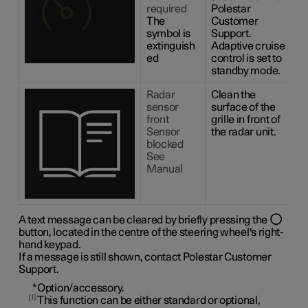
required
Polestar
The
Customer
symbol is
Support.
extinguish
Adaptive cruise
ed
control is set to
standby mode.
Radar
Clean the
sensor
surface of the
front
grille in front of
Sensor
the radar unit.
blocked
See
Manual
A text message can be cleared by briefly pressing the
button, located in the centre of the steering wheel's right-
hand keypad.
If a message is still shown, contact Polestar Customer
Support.
*
Option/accessory.
1
This function can be either standard or optional,