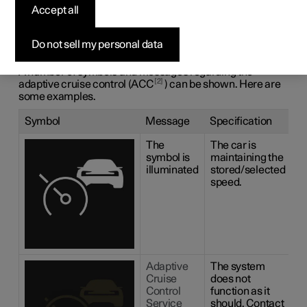
Accept all
messages for adaptive
1
cruise control
*
Do not sell my personal data
A number of symbols and messages regarding the
2
adaptive cruise control (ACC
) can be shown. Here are
some examples.
Symbol
Message
Specification
The
The car is
symbol is
maintaining the
illuminated
stored/selected
speed.
Adaptive
The system
Cruise
does not
Control
function as it
Service
should. Contact