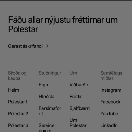
Fáðu allar nýjustu fréttirnar um
Polestar
Gerast áskrifandi
Skoða og
Stuðningur
Um
Samfélags
kaupa
miðlar
Eign
Viðburðir
Heim
Instagram
Hleðsla
Fréttir
Polestar 1
Facebook
Farsímafor
Sjálfbærni
Polestar 2
rit
YouTube
Um
Polestar 3
Service
Polestar
LinkedIn
points