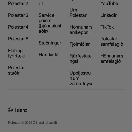
Polestar 2
rit
YouTube
Um
Polestar 3
Service
Polestar
LinkedIn
points
(þjónustust
Polestar 4
Hönnunars
TikTok
aðir)
amkeppni
Polestar 5
Polestar
Stuðningur
Fjölmiðlar
samfélagið
Floti og
Handvirkt
fyrirtæki
Fjárfestate
Hönnunars
ngsl
amfélagið
Polestar
staðir
Uppljóstru
n um
varnarleysi
Ísland
Polestar © 2026 Öll réttindi áskilin