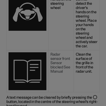
steering
detect the
wheel
driver's
hands on the
steering
wheel. Place
your hands
on the
steering
wheel and
actively steer
the car.
Radar
Clean the
sensor front
surface of
Sensor
the grille in
blocked See
front of the
Manual
radar unit.
A text message can be cleared by briefly pressing the
button, located in the centre of the steering wheel's right-
hand keypad.