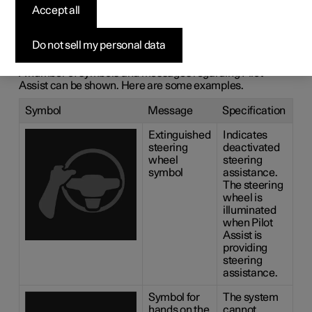
Accept all
messages for
1
Pilot Assist
*
Do not sell my personal data
A number of symbols and messages regarding Pilot
Assist can be shown. Here are some examples.
Symbol
Message
Specification
Extinguished
Indicates
steering
deactivated
wheel
steering
symbol
assistance.
The steering
wheel is
illuminated
when Pilot
Assist is
providing
steering
assistance.
Symbol for
The system
hands on the
cannot