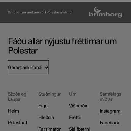
Brimborg er umboðsaðili Polestar á Íslandi
Fáðu allar nýjustu fréttirnar um
Polestar
Gerast áskrifandi
Skoða og
Stuðningur
Um
Samfélags
kaupa
miðlar
Eign
Viðburðir
Heim
Instagram
Hleðsla
Fréttir
Polestar 1
Facebook
Farsímafor
Sjálfbærni