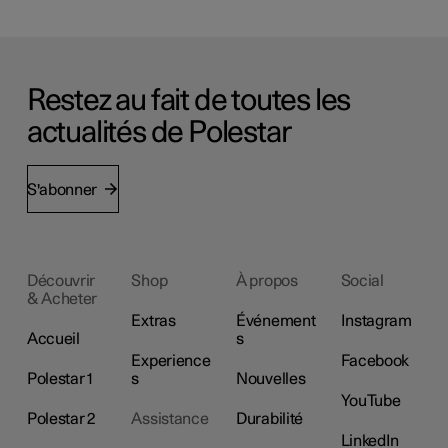
Restez au fait de toutes les
actualités de Polestar
S'abonner
Découvrir
Shop
À propos
Social
& Acheter
Extras
Événement
Instagram
Accueil
s
Experience
Facebook
Polestar 1
s
Nouvelles
YouTube
Polestar 2
Assistance
Durabilité
LinkedIn