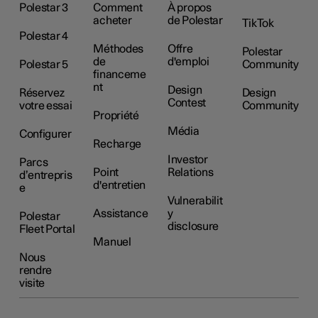
Polestar 3
Comment
À propos
acheter
de Polestar
TikTok
Polestar 4
Méthodes
Offre
Polestar
de
d'emploi
Polestar 5
Community
financeme
nt
Design
Réservez
Design
Contest
votre essai
Community
Propriété
Média
Configurer
Recharge
Investor
Parcs
Point
Relations
d’entrepris
d'entretien
e
Vulnerabilit
Assistance
y
Polestar
disclosure
Fleet Portal
Manuel
Nous
rendre
visite