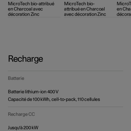
MicroTech bio-attribué
MicroTech bio-
MicroT
en Charcoal avec
attribué en Charcoal
en Cha
décoration Zinc
avec décoration Zinc
décora
Recharge
Batterie
Batterie lithium-ion 400 V
Capacité de 100 kWh, cell-to-pack, 110 cellules
Recharge CC
Jusqu'à 200 kW