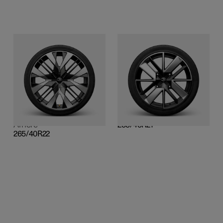
Performance 22"
Sport 21"
Alliage forgé, gravure au
Alliage forgé, gravé au
laser et finition noire
laser et finition noire
brillante (avec pack
brillante (option unique)
Performance)
Avant
Avant
255/45R21
265/40R22
Arrière
Arrière
255/45R21
265/40R22