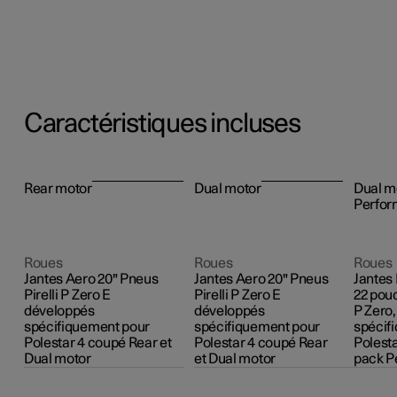
Caractéristiques incluses
Rear motor
Dual motor
Dual m
Perfo
Roues
Roues
Roues
Jantes Aero 20" Pneus
Jantes Aero 20" Pneus
Jantes
Pirelli P Zero E
Pirelli P Zero E
22 pouc
développés
développés
P Zero
spécifiquement pour
spécifiquement pour
spécif
Polestar 4 coupé Rear et
Polestar 4 coupé Rear
Polest
Dual motor
et Dual motor
pack P