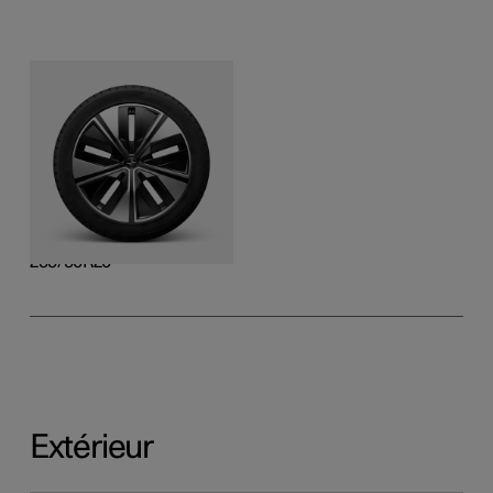
Aero 20"
Alliage coulé, Diamond
Cut et finition noire
brillante
Avant
255/50R20
Arrière
255/50R20
Extérieur