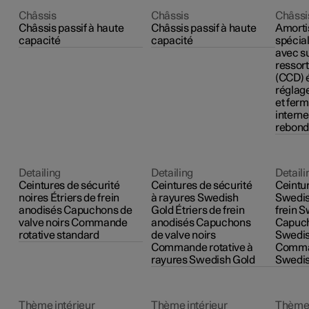
Châssis
Châssis
Châssi
Châssis passif à haute
Châssis passif à haute
Amorti
capacité
capacité
spécia
avec s
ressort
(CCD) 
réglage
et fer
interne
rebond
Detailing
Detailing
Detaili
Ceintures de sécurité
Ceintures de sécurité
Ceintur
noires Étriers de frein
à rayures Swedish
Swedis
anodisés Capuchons de
Gold Étriers de frein
frein 
valve noirs Commande
anodisés Capuchons
Capuch
rotative standard
de valve noirs
Swedis
Commande rotative à
Comman
rayures Swedish Gold
Swedis
Thème intérieur
Thème intérieur
Thème 