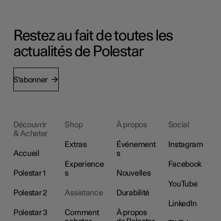
Restez au fait de toutes les
actualités de Polestar
S'abonner
Découvrir
Shop
À propos
Social
& Acheter
Extras
Événement
Instagram
Accueil
s
Experience
Facebook
Polestar 1
s
Nouvelles
YouTube
Polestar 2
Assistance
Durabilité
LinkedIn
Polestar 3
Comment
À propos