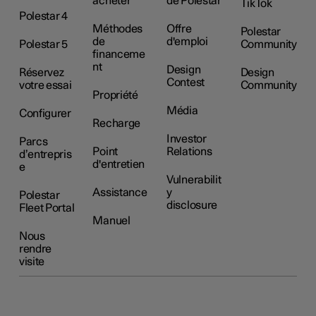
acheter
de Polestar
TikTok
Polestar 4
Méthodes
Offre
Polestar
de
d'emploi
Polestar 5
Community
financeme
nt
Design
Réservez
Design
Contest
votre essai
Community
Propriété
Média
Configurer
Recharge
Investor
Parcs
Point
Relations
d’entrepris
d'entretien
e
Vulnerabilit
Assistance
y
Polestar
disclosure
Fleet Portal
Manuel
Nous
rendre
visite