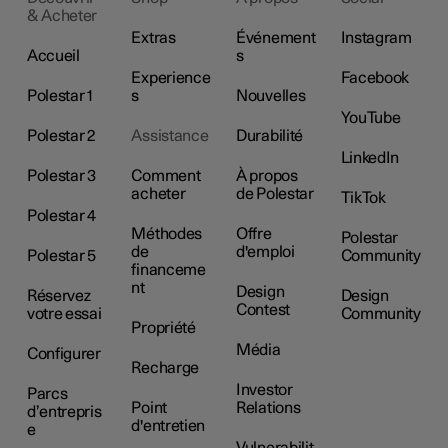
& Acheter
Extras
Événement
Instagram
Accueil
s
Experience
Facebook
Polestar 1
s
Nouvelles
YouTube
Polestar 2
Assistance
Durabilité
LinkedIn
Polestar 3
Comment
À propos
acheter
de Polestar
TikTok
Polestar 4
Méthodes
Offre
Polestar
de
d'emploi
Polestar 5
Community
financeme
nt
Design
Réservez
Design
Contest
votre essai
Community
Propriété
Média
Configurer
Recharge
Investor
Parcs
Point
Relations
d’entrepris
d'entretien
e