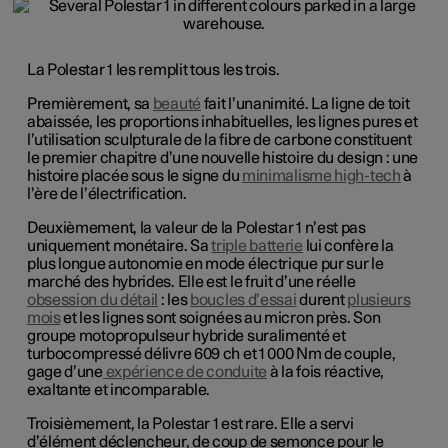
La Polestar 1 les remplit tous les trois.
Premièrement, sa
beauté
fait l’unanimité. La ligne de toit
abaissée, les proportions inhabituelles, les lignes pures et
l’utilisation sculpturale de la fibre de carbone constituent
le premier chapitre d’une nouvelle histoire du design : une
histoire placée sous le signe du
minimalisme high-tech
à
l’ère de l’électrification.
Deuxièmement, la valeur de la Polestar 1 n’est pas
uniquement monétaire. Sa
triple batterie
lui confère la
plus longue autonomie en mode électrique pur sur le
marché des hybrides. Elle est le fruit d’une réelle
obsession du détail
: les
boucles d’essai
durent
plusieurs
mois
et les lignes sont soignées au micron près. Son
groupe motopropulseur hybride suralimenté et
turbocompressé délivre 609 ch et 1 000 Nm de couple,
gage d’une
expérience de conduite
à la fois réactive,
exaltante et incomparable.
Troisièmement, la Polestar 1 est rare. Elle a servi
d’élément déclencheur, de coup de semonce pour le