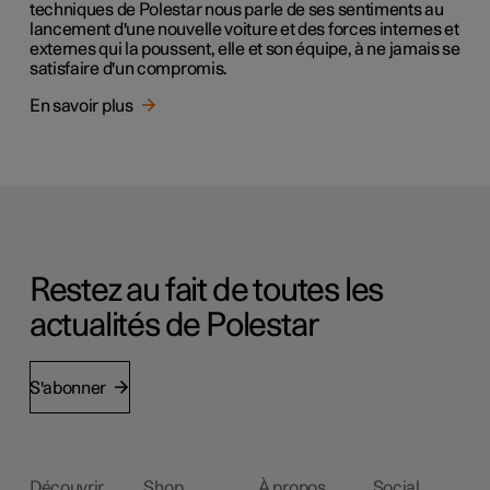
techniques de Polestar nous parle de ses sentiments au
lancement d'une nouvelle voiture et des forces internes et
externes qui la poussent, elle et son équipe, à ne jamais se
satisfaire d'un compromis.
En savoir plus
Restez au fait de toutes les
actualités de Polestar
S'abonner
Découvrir
Shop
À propos
Social