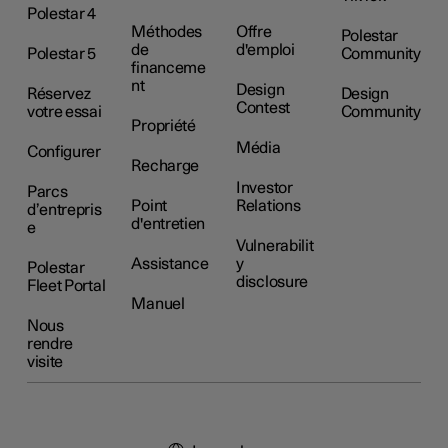
Polestar 4
Méthodes
Offre
Polestar
de
d'emploi
Polestar 5
Community
financeme
nt
Design
Réservez
Design
Contest
votre essai
Community
Propriété
Média
Configurer
Recharge
Investor
Parcs
Point
Relations
d’entrepris
d'entretien
e
Vulnerabilit
Assistance
y
Polestar
disclosure
Fleet Portal
Manuel
Nous
rendre
visite