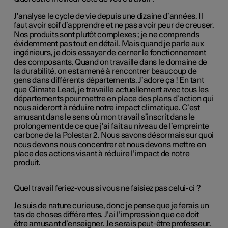
J’analyse le cycle de vie depuis une dizaine d’années. Il
faut avoir soif d’apprendre et ne pas avoir peur de creuser.
Nos produits sont plutôt complexes ; je ne comprends
évidemment pas tout en détail. Mais quand je parle aux
ingénieurs, je dois essayer de cerner le fonctionnement
des composants. Quand on travaille dans le domaine de
la durabilité, on est amené à rencontrer beaucoup de
gens dans différents départements. J’adore ça ! En tant
que Climate Lead, je travaille actuellement avec tous les
départements pour mettre en place des plans d’action qui
nous aideront à réduire notre impact climatique. C’est
amusant dans le sens où mon travail s’inscrit dans le
prolongement de ce que j’ai fait au niveau de l’empreinte
carbone de la Polestar 2. Nous savons désormais sur quoi
nous devons nous concentrer et nous devons mettre en
place des actions visant à réduire l’impact de notre
produit.
Quel travail feriez-vous si vous ne faisiez pas celui-ci ?
Je suis de nature curieuse, donc je pense que je ferais un
tas de choses différentes. J’ai l’impression que ce doit
être amusant d’enseigner. Je serais peut-être professeur.