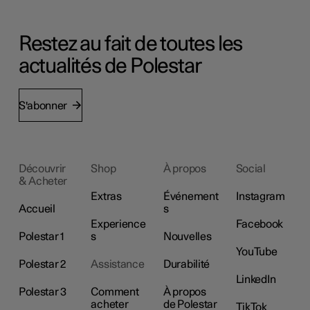
Restez au fait de toutes les
actualités de Polestar
S'abonner
Découvrir
Shop
À propos
Social
& Acheter
Extras
Événement
Instagram
Accueil
s
Experience
Facebook
Polestar 1
s
Nouvelles
YouTube
Polestar 2
Assistance
Durabilité
LinkedIn
Polestar 3
Comment
À propos
acheter
de Polestar
TikTok