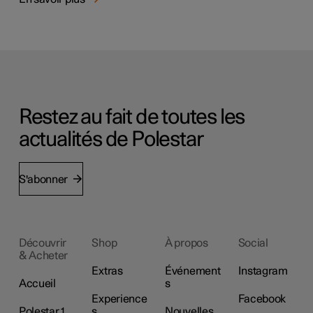
Restez au fait de toutes les
actualités de Polestar
S'abonner
Découvrir
Shop
À propos
Social
& Acheter
Extras
Événement
Instagram
Accueil
s
Experience
Facebook
Polestar 1
s
Nouvelles