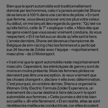
Bien que le sport automobile soit traditionnellement
dominé par les hommes, cela n’a jamais empêché Shana
de se lancer à 100 % dans une carrière de pilote. « En tant
que femme, vous devez prouver encore plus votre valeur.
Au début, on me lançait des regards du genre : “Qu’est-ce
qu’elle fait ici, celle-là ?” » explique-t-elle. « Mais dès que
les gens voient que vous savez vraiment conduire, ils vous
respectent. » Et il ne fait aucun doute qu’elle sait le faire.
L’année dernière, Shana est devenue championne de
Belgique de sim-racing chez les femmes et a participé
aux 24 heures de Zolder avec l’équipe – majoritairement
masculine – de JJ Motorsport.
« Il est vrai que le sport automobile reste majoritairement
masculin. Cependant, les stéréotypes de genre y sont de
moins en moins présents. Mais les femmes pilotes ne
devraient pas être une exception. Je veux vraiment que
les choses changent », déclare-t-elle avec détermination.
C’est pourquoi, en octobre dernier, Shana a organisé la
Women-Only Electric Formula Zolder Experience, un
événement de course destiné à faire découvrir le sport
automobile aux femmes. « Cette journée a été très bien
accueillie », dit-elle fièrement. « Et en réalité, elles se sont
révélées les meilleures conductrices, car elles écoutent