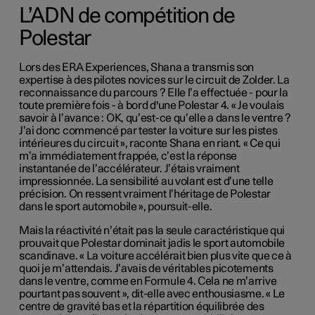
L’ADN de compétition de
Polestar
Lors des ERA Experiences, Shana a transmis son
expertise à des pilotes novices sur le circuit de Zolder. La
reconnaissance du parcours ? Elle l’a effectuée - pour la
toute première fois - à bord d'une Polestar 4. « Je voulais
savoir à l’avance : OK, qu’est-ce qu’elle a dans le ventre ?
J’ai donc commencé par tester la voiture sur les pistes
intérieures du circuit », raconte Shana en riant. « Ce qui
m’a immédiatement frappée, c’est la réponse
instantanée de l’accélérateur. J’étais vraiment
impressionnée. La sensibilité au volant est d’une telle
précision. On ressent vraiment l’héritage de Polestar
dans le sport automobile », poursuit-elle.
Mais la réactivité n’était pas la seule caractéristique qui
prouvait que Polestar dominait jadis le sport automobile
scandinave. « La voiture accélérait bien plus vite que ce à
quoi je m’attendais. J’avais de véritables picotements
dans le ventre, comme en Formule 4. Cela ne m’arrive
pourtant pas souvent », dit-elle avec enthousiasme. « Le
centre de gravité bas et la répartition équilibrée des