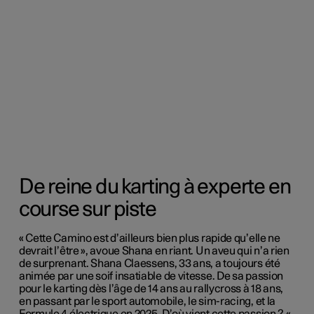
De reine du karting à experte en
course sur piste
« Cette Camino est d’ailleurs bien plus rapide qu’elle ne
devrait l’être », avoue Shana en riant. Un aveu qui n’a rien
de surprenant. Shana Claessens, 33 ans, a toujours été
animée par une soif insatiable de vitesse. De sa passion
pour le karting dès l’âge de 14 ans au rallycross à 18 ans,
en passant par le sport automobile, le sim-racing, et la