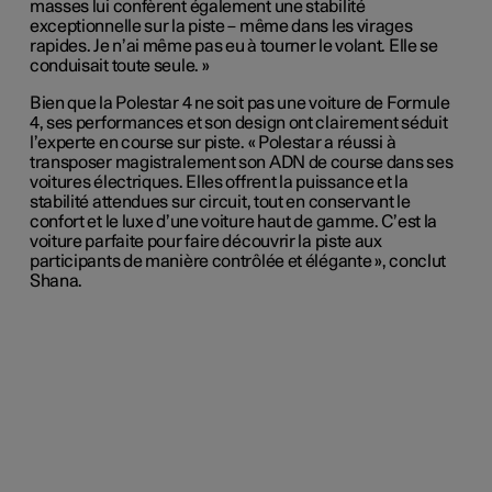
masses lui confèrent également une stabilité
exceptionnelle sur la piste – même dans les virages
rapides. Je n’ai même pas eu à tourner le volant. Elle se
conduisait toute seule. »
Bien que la Polestar 4 ne soit pas une voiture de Formule
4, ses performances et son design ont clairement séduit
l’experte en course sur piste. « Polestar a réussi à
transposer magistralement son ADN de course dans ses
voitures électriques. Elles offrent la puissance et la
stabilité attendues sur circuit, tout en conservant le
confort et le luxe d’une voiture haut de gamme. C’est la
voiture parfaite pour faire découvrir la piste aux
participants de manière contrôlée et élégante », conclut
Shana.