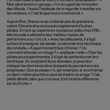
Formule 4 électrique en 2025. D’où vient cette passion ? «
Mon père tenait un garage. » Il s’occupait de l’entretien
des Mazda. J’avais l’habitude de le regarder travailler sur
les moteurs. « C’est là que tout a commencé. »
Aujourd'hui, Shana ne se contente pas de prendre le
volant. Elle entraîne et encadre également d’autres
pilotes. En tant qu’experte en course sur piste chez ERA,
elle les aide à atteindre leur meilleur niveau de
performance sur circuit. « Avec les débutants, il s’agit
surtout d’enseigner les bases : la sécurité et la technique
de conduite. » À quel moment faut-il freiner ? Ou
comment aborder un virage ? », explique-t-elle. « Pour les
pilotes plus expérimentés, il s’agit de perfectionner leur
technique. En analysant leurs données, je peux leur
indiquer les domaines dans lesquels ils peuvent encore
progresser. Que se passe-t-il, par exemple, si vous freinez
un demi-mètre plus tôt ou plus tard dans ce virage ? Ces
petits détails, bien que cruciaux, font toute la différence
sur le chrono. »