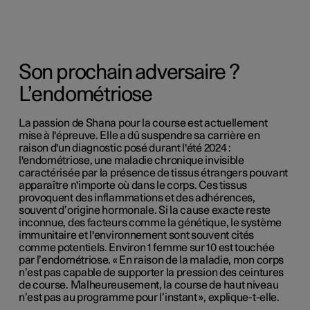
Son prochain adversaire ?
L’endométriose
La passion de Shana pour la course est actuellement
mise à l'épreuve. Elle a dû suspendre sa carrière en
raison d'un diagnostic posé durant l'été 2024 :
l'endométriose, une maladie chronique invisible
caractérisée par la présence de tissus étrangers pouvant
apparaître n'importe où dans le corps. Ces tissus
provoquent des inflammations et des adhérences,
souvent d’origine hormonale. Si la cause exacte reste
inconnue, des facteurs comme la génétique, le système
immunitaire et l'environnement sont souvent cités
comme potentiels. Environ 1 femme sur 10 est touchée
par l’endométriose. « En raison de la maladie, mon corps
n’est pas capable de supporter la pression des ceintures
de course. Malheureusement, la course de haut niveau
n’est pas au programme pour l’instant », explique-t-elle.