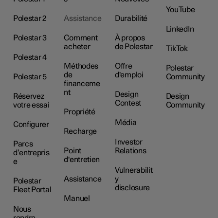
YouTube
Polestar 2
Assistance
Durabilité
LinkedIn
Polestar 3
Comment
À propos
acheter
de Polestar
TikTok
Polestar 4
Méthodes
Offre
Polestar
de
d'emploi
Polestar 5
Community
financeme
nt
Design
Réservez
Design
Contest
votre essai
Community
Propriété
Média
Configurer
Recharge
Investor
Parcs
Point
Relations
d’entrepris
d'entretien
e
Vulnerabilit
Assistance
y
Polestar
disclosure
Fleet Portal
Manuel
Nous