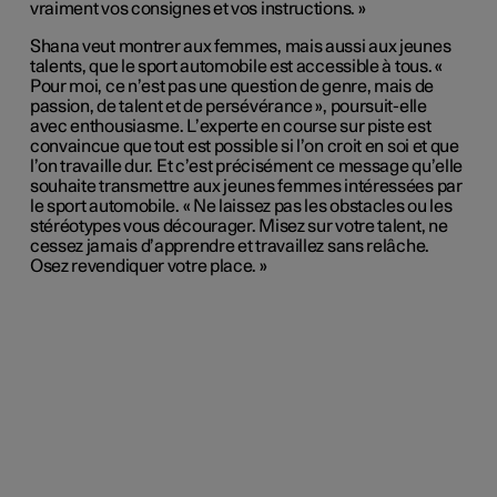
vraiment vos consignes et vos instructions. »
Shana veut montrer aux femmes, mais aussi aux jeunes
talents, que le sport automobile est accessible à tous. «
Pour moi, ce n’est pas une question de genre, mais de
passion, de talent et de persévérance », poursuit-elle
avec enthousiasme. L’experte en course sur piste est
convaincue que tout est possible si l’on croit en soi et que
l’on travaille dur. Et c’est précisément ce message qu’elle
souhaite transmettre aux jeunes femmes intéressées par
le sport automobile. « Ne laissez pas les obstacles ou les
stéréotypes vous décourager. Misez sur votre talent, ne
cessez jamais d’apprendre et travaillez sans relâche.
Osez revendiquer votre place. »