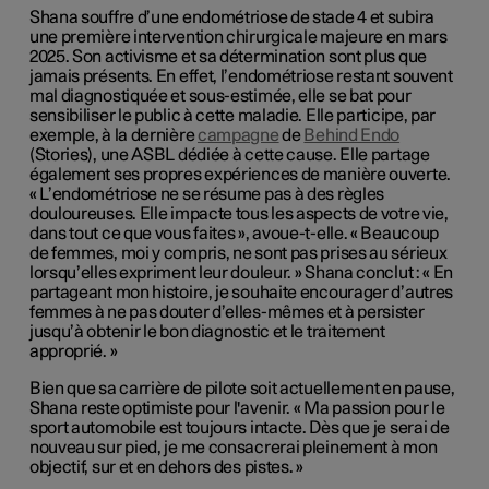
Shana souffre d’une endométriose de stade 4 et subira
une première intervention chirurgicale majeure en mars
2025. Son activisme et sa détermination sont plus que
jamais présents. En effet, l’endométriose restant souvent
mal diagnostiquée et sous-estimée, elle se bat pour
sensibiliser le public à cette maladie. Elle participe, par
exemple, à la dernière
campagne
de
Behind Endo
(Stories), une ASBL dédiée à cette cause. Elle partage
également ses propres expériences de manière ouverte.
« L’endométriose ne se résume pas à des règles
douloureuses. Elle impacte tous les aspects de votre vie,
dans tout ce que vous faites », avoue-t-elle. « Beaucoup
de femmes, moi y compris, ne sont pas prises au sérieux
lorsqu’elles expriment leur douleur. » Shana conclut : « En
partageant mon histoire, je souhaite encourager d’autres
femmes à ne pas douter d’elles-mêmes et à persister
jusqu’à obtenir le bon diagnostic et le traitement
approprié. »
Bien que sa carrière de pilote soit actuellement en pause,
Shana reste optimiste pour l'avenir. « Ma passion pour le
sport automobile est toujours intacte. Dès que je serai de
nouveau sur pied, je me consacrerai pleinement à mon
objectif, sur et en dehors des pistes. »