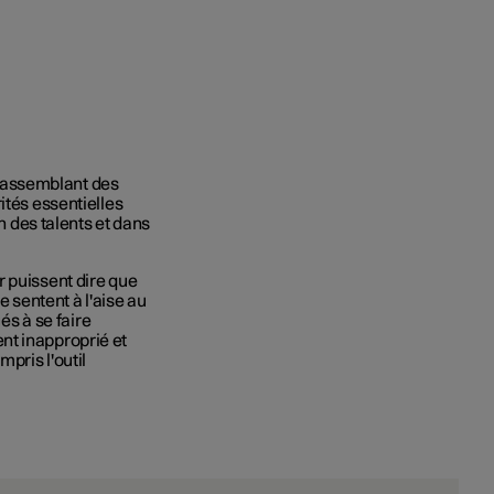
rassemblant des
ités essentielles
on des talents et dans
r puissent dire que
se sentent à l'aise au
és à se faire
nt inapproprié et
pris l'outil