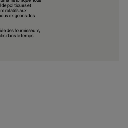
s humains lorsque nous
 de politiques et
rs relatifs aux
 nous exigeons des
iée des fournisseurs,
lis dans le temps.