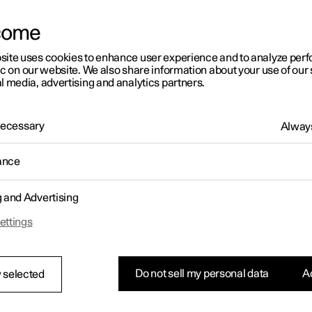
come
site uses cookies to enhance user experience and to analyze pe
ic on our website. We also share information about your use of our 
l media, advertising and analytics partners.
 Necessary
Always
ance
g and Advertising
ettings
Do not sell my personal data
Ac
 selected