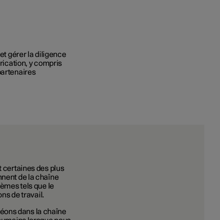
et gérer la diligence
brication, y compris
partenaires
t certaines des plus
nnent de la chaîne
lèmes tels que le
ons de travail.
éons dans la chaîne