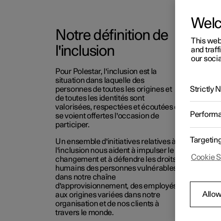
Wel
Notre définition de
This web
l'inclusion
and traff
our socia
Pour Polestar, l'inclusion est la
situation dans laquelle des
Strictly
personnes de toutes les origines et
de toutes les identités sont
valorisées, respectées et écoutées et
Perform
se voient offertes l'occasion de
participer.
Targetin
Un ensemble d'initiatives relatives à
l'inclusion nous aident à impulser le
Cookie S
changement et à défendre les droits
humains des personnes vulnérables
dans notre chaîne
d'approvisionnement, des employés
Allow
aux origines variées dans notre
organisation et de nos clients à
travers le monde.