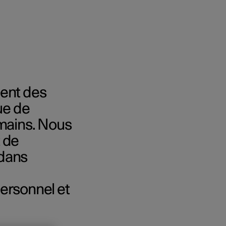
uent des
 entreprise
ue de
umains. Nous
 acheter
 de
s de financement
 dans
ersonnel et