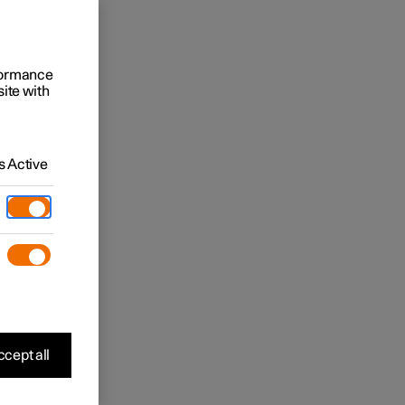
rformance
site with
 Active
cept all