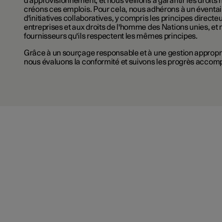
d'approvisionnement, et nous veillons à garantir les droit
créons ces emplois. Pour cela, nous adhérons à un éventail
d'initiatives collaboratives, y compris les principes directeu
entreprises et aux droits de l'homme des Nations unies, et
fournisseurs qu'ils respectent les mêmes principes.
Grâce à un sourçage responsable et à une gestion appropr
nous évaluons la conformité et suivons les progrès accomp