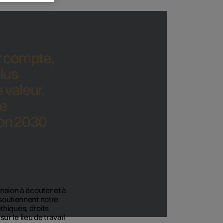
r compte,
plus
 valeur,
e
zon 2030
ension à écouter et à
i soutiennent notre
thiques, droits
r le lieu de travail