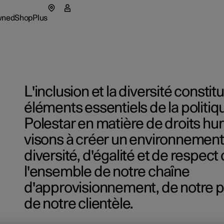
wned
Shop
Plus
tar 5
menu Pre-owned
Sous-menu Shop
Sous-menu Plus
L'inclusion et la diversité constit
as
Flotte et
éléments essentiels de la politiq
Polestar en matière de droits h
tionals
opos de Polestar
Comment
erture dans une nouvelle fenêtre)
visons à créer un environnement
ures préconfigurées
eriences
bilité
Méthode
diversité, d'égalité et de respect
ures préconfigurées
ures préconfigurées
igurer
alités
l'ensemble de notre chaîne
igurer
igurer
onner à la newsletter
d'approvisionnement, de notre p
de notre clientèle.