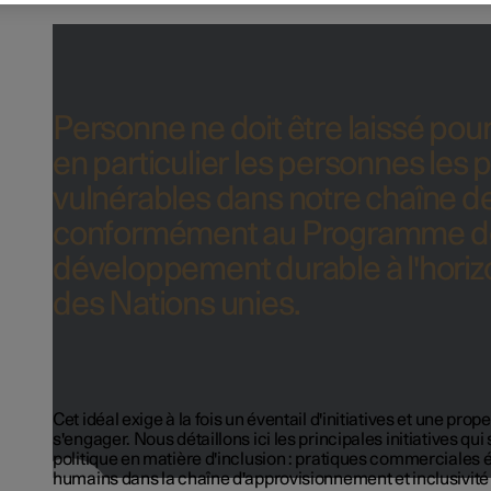
Personne ne doit être laissé pou
en particulier les personnes les 
vulnérables dans notre chaîne de
conformément au Programme d
développement durable à l'hori
des Nations unies.
Cet idéal exige à la fois un éventail d'initiatives et une prop
s'engager. Nous détaillons ici les principales initiatives qu
politique en matière d'inclusion : pratiques commerciales é
humains dans la chaîne d'approvisionnement et inclusivité su