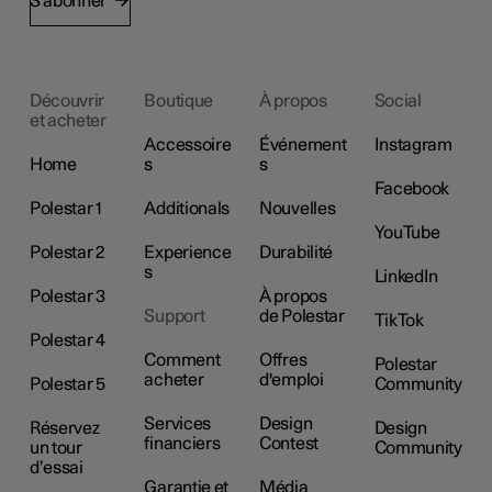
S'abonner
Découvrir
Boutique
À propos
Social
et acheter
Accessoire
Événement
Instagram
Home
s
s
Facebook
Polestar 1
Additionals
Nouvelles
YouTube
Polestar 2
Experience
Durabilité
s
LinkedIn
Polestar 3
À propos
Support
de Polestar
TikTok
Polestar 4
Comment
Offres
Polestar
acheter
d'emploi
Polestar 5
Community
Services
Design
Réservez
Design
financiers
Contest
un tour
Community
d’essai
Garantie et
Média