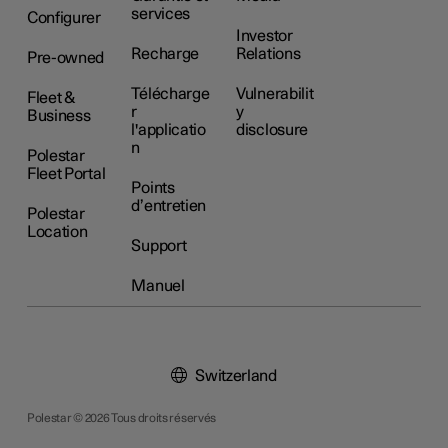
services
Configurer
Investor
Recharge
Relations
Pre-owned
Télécharge
Vulnerabilit
Fleet &
r
y
Business
l'applicatio
disclosure
n
Polestar
Fleet Portal
Points
d’entretien
Polestar
Location
Support
Manuel
Switzerland
Polestar © 2026 Tous droits réservés