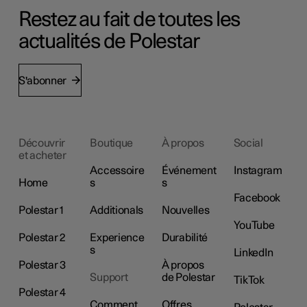
Restez au fait de toutes les
actualités de Polestar
S'abonner
Découvrir
Boutique
À propos
Social
et acheter
Accessoire
Événement
Instagram
Home
s
s
Facebook
Polestar 1
Additionals
Nouvelles
YouTube
Polestar 2
Experience
Durabilité
s
LinkedIn
Polestar 3
À propos
Support
de Polestar
TikTok
Polestar 4
Comment
Offres