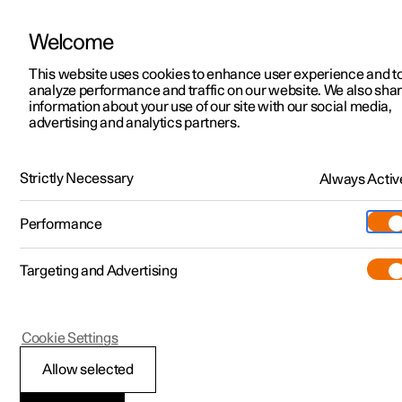
Welcome
Polestar 2
Offres particuliers
This website uses cookies to enhance user experience and t
Polestar 5
Configurer
analyze performance and traffic on our website. We also sha
Polestar 3
Offres professionnels
information about your use of our site with our social media,
advertising and analytics partners.
Vue d'ensemble
Walkaround
Performances
Intérieur
Infodiver
Polestar 4
Voitures préconfigurées
Polestar 5
Configurer
Lieux
Strictly Necessary
Always Activ
Intérieur
Pre-owned
Points de service
Pre-owned
Performance
L'intérieur de la Polestar 5 dégage une atmosphère de GT
Essai
Garantie et services
Shop
empreinte de minimalisme scandinave. Les assises basses et les
sièges Recaro améliorent chaque trajet. L’espace généreux, les
Targeting and Advertising
Plus
Découvrez la Polestar 4
Extras
Recharge
matériaux raffinés et les fonctions de confort sophistiquées
redéfinissent la grande routière électrique.
Découvrez la Polestar 2
Découvrez la Polestar 3
Essai
Additionals
Assistance
(Ouverture dans une nouvelle fenêtr
Cookie Settings
Essai
Essai
Venez la découvrir
Programme Pre-owned
Experiences
À propos de Polestar
Allow selected
Conditions spéciales
Conditions spéciales
Conditions spéciales
Découvrez la Polestar 5
Pre-owned Polestar 2
Flotte et entreprise
Durabilité