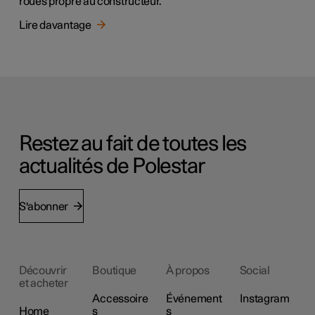
roues propre au constructeur.
Lire davantage
Restez au fait de toutes les
actualités de Polestar
S'abonner
Découvrir
Boutique
À propos
Social
et acheter
Accessoire
Événement
Instagram
Home
s
s