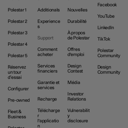
Facebook
Polestar 1
Additionals
Nouvelles
YouTube
Polestar 2
Experience
Durabilité
s
LinkedIn
Polestar 3
À propos
Support
de Polestar
TikTok
Polestar 4
Comment
Offres
Polestar
acheter
d'emploi
Polestar 5
Community
Services
Design
Réservez
Design
financiers
Contest
un tour
Community
d’essai
Garantie et
Média
services
Configurer
Investor
Recharge
Relations
Pre-owned
Télécharge
Vulnerabilit
Fleet &
r
y
Business
l'applicatio
disclosure
n