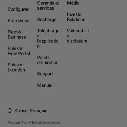
Garantie et
Média
services
Configurer
Investor
Recharge
Relations
Pre-owned
Télécharge
Vulnerabilit
Fleet &
r
y
Business
l'applicatio
disclosure
n
Polestar
Fleet Portal
Points
d’entretien
Polestar
Location
Support
Manuel
Suisse | Français
Polestar © 2026 Tous droits réservés