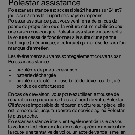
Polestar assistance
Polestar assistance est accessible 24 heures sur 24 et 7
jours sur 7 dans la plupart des pays européens.
Polestar assistance peut vous venir en aide en cas de
panne de propulsion ou si la voiture est immobilisée pour
une raison quelconque. Polestar assistance intervient si
la voiture cesse de fonctionner à la suite d'une panne
technique (mécanique, électrique) qui ne résulte pas d'un
manque d'entretien.
Les événements suivants sont également couverts par
Polestar assistance :
problème de pneu : crevaison
batterie déchargée
problème de clé : impossibilité de déverrouiller, clé
perdue ou défectueuse
En cas de crevaison, vous pouvez utiliser la trousse de
réparation de pneu qui se trouve à bord de votre Polestar.
S'il s'avère impossible de réparer la voiture sur place, elle
est remorquée jusqu'au centre de service agréé Polestar
le plus proche.
Polestar assistance intervient également dans le cas où
la voiture n'est plus en état de rouler après un accident de
la route, une tentative de vol ou un acte de vandalisme, en