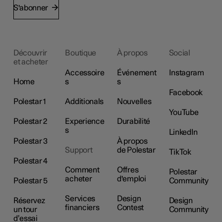
S'abonner
Découvrir
Boutique
À propos
Social
et acheter
Accessoire
Événement
Instagram
Home
s
s
Facebook
Polestar 1
Additionals
Nouvelles
YouTube
Polestar 2
Experience
Durabilité
s
LinkedIn
Polestar 3
À propos
Support
de Polestar
TikTok
Polestar 4
Comment
Offres
Polestar
acheter
d'emploi
Polestar 5
Community
Services
Design
Réservez
Design
financiers
Contest
un tour
Community
d’essai