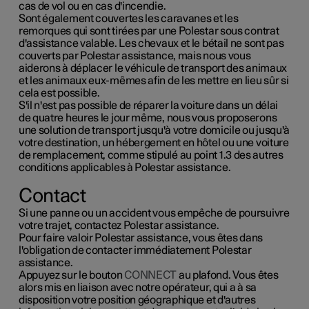
cas de vol ou en cas d'incendie.
Sont également couvertes les caravanes et les
remorques qui sont tirées par une Polestar sous contrat
d'assistance valable. Les chevaux et le bétail ne sont pas
couverts par Polestar assistance, mais nous vous
aiderons à déplacer le véhicule de transport des animaux
et les animaux eux-mêmes afin de les mettre en lieu sûr si
cela est possible.
S'il n'est pas possible de réparer la voiture dans un délai
de quatre heures le jour même, nous vous proposerons
une solution de transport jusqu'à votre domicile ou jusqu'à
votre destination, un hébergement en hôtel ou une voiture
de remplacement, comme stipulé au point 1.3 des autres
conditions applicables à Polestar assistance.
Contact
Si une panne ou un accident vous empêche de poursuivre
votre trajet, contactez Polestar assistance.
Pour faire valoir Polestar assistance, vous êtes dans
l'obligation de contacter immédiatement Polestar
assistance.
Appuyez sur le bouton
CONNECT
au plafond. Vous êtes
alors mis en liaison avec notre opérateur, qui a à sa
disposition votre position géographique et d'autres