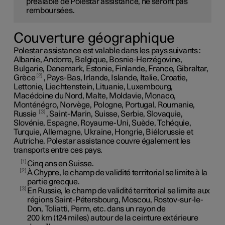
préalable de Polestar assistance, ne seront pas
remboursées.
Couverture géographique
Polestar assistance est valable dans les pays suivants :
Albanie, Andorre, Belgique, Bosnie-Herzégovine,
Bulgarie, Danemark, Estonie, Finlande, France, Gibraltar,
2
Grèce
, Pays-Bas, Irlande, Islande, Italie, Croatie,
Lettonie, Liechtenstein, Lituanie, Luxembourg,
Macédoine du Nord, Malte, Moldavie, Monaco,
Monténégro, Norvège, Pologne, Portugal, Roumanie,
3
Russie
, Saint-Marin, Suisse, Serbie, Slovaquie,
Slovénie, Espagne, Royaume-Uni, Suède, Tchéquie,
Turquie, Allemagne, Ukraine, Hongrie, Biélorussie et
Autriche. Polestar assistance couvre également les
transports entre ces pays.
1
Cinq ans en Suisse.
2
À Chypre, le champ de validité territorial se limite à la
partie grecque.
3
En Russie, le champ de validité territorial se limite aux
régions Saint-Pétersbourg, Moscou, Rostov-sur-le-
Don, Toliatti, Perm, etc. dans un rayon de
200 km (124 miles)
autour de la ceinture extérieure