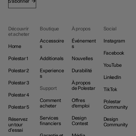
S'abonner
Découvrir
Boutique
À propos
Social
et acheter
Accessoire
Événement
Instagram
Home
s
s
Facebook
Polestar 1
Additionals
Nouvelles
YouTube
Polestar 2
Experience
Durabilité
s
LinkedIn
Polestar 3
À propos
Support
de Polestar
TikTok
Polestar 4
Comment
Offres
Polestar
acheter
d'emploi
Polestar 5
Community
Services
Design
Réservez
Design
financiers
Contest
un tour
Community
d’essai
Garantie et
Média