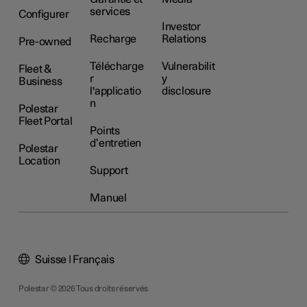
services
Configurer
Investor
Recharge
Relations
Pre-owned
Télécharge
Vulnerabilit
Fleet &
r
y
Business
l'applicatio
disclosure
n
Polestar
Fleet Portal
Points
d’entretien
Polestar
Location
Support
Manuel
Suisse | Français
Polestar © 2026 Tous droits réservés