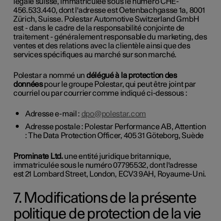
légale suisse, immatriculée sous le numéro CHE-
456.533.440, dont l'adresse est Oetenbachgasse 1a, 8001
Zürich, Suisse. Polestar Automotive Switzerland GmbH
est - dans le cadre de la responsabilité conjointe de
traitement - généralement responsable du marketing, des
ventes et des relations avec la clientèle ainsi que des
services spécifiques au marché sur son marché.
Polestar a nommé un
délégué à la protection des
données
pour le groupe Polestar, qui peut être joint par
courriel ou par courrier comme indiqué ci-dessous :
Adresse e-mail :
dpo@polestar.com
Adresse postale : Polestar Performance AB, Attention
: The Data Protection Officer, 405 31 Göteborg, Suède
Prominate Ltd.
une entité juridique britannique,
immatriculée sous le numéro 07795532, dont l'adresse
est 21 Lombard Street, London, ECV3 9AH, Royaume-Uni.
7. Modifications de la présente
politique de protection de la vie