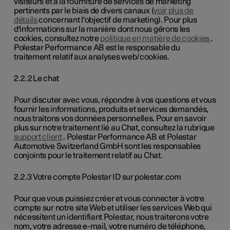
visiteurs et à la fourniture de services de marketing
pertinents par le biais de divers canaux (
voir plus de
détails
concernant l'objectif de marketing). Pour plus
d'informations sur la manière dont nous gérons les
cookies, consultez notre
politique en matière de cookies
.
Polestar Performance AB est le responsable du
traitement relatif aux analyses web/cookies.
2.2.2 Le chat
Pour discuter avec vous, répondre à vos questions et vous
fournir les informations, produits et services demandés,
nous traitons vos données personnelles. Pour en savoir
plus sur notre traitement lié au Chat, consultez la rubrique
support client
. Polestar Performance AB et Polestar
Automotive Switzerland GmbH sont les responsables
conjoints pour le traitement relatif au Chat.
2.2.3 Votre compte Polestar ID sur polestar.com
Pour que vous puissiez créer et vous connecter à votre
compte sur notre site Web et utiliser les services Web qui
nécessitent un identifiant Polestar, nous traiterons votre
nom, votre adresse e-mail, votre numéro de téléphone,