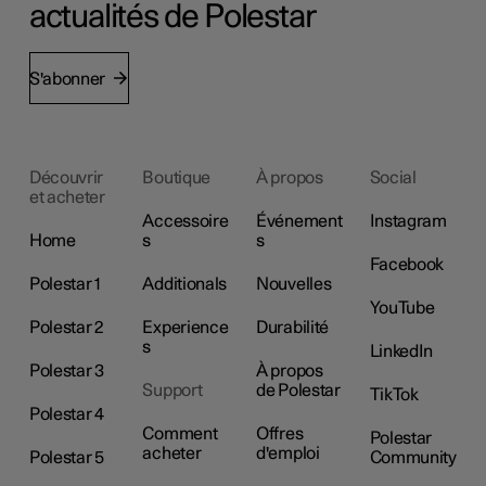
actualités de Polestar
S'abonner
Découvrir
Boutique
À propos
Social
et acheter
Accessoire
Événement
Instagram
Home
s
s
Facebook
Polestar 1
Additionals
Nouvelles
YouTube
Polestar 2
Experience
Durabilité
s
LinkedIn
Polestar 3
À propos
Support
de Polestar
TikTok
Polestar 4
Comment
Offres
Polestar
acheter
d'emploi
Polestar 5
Community