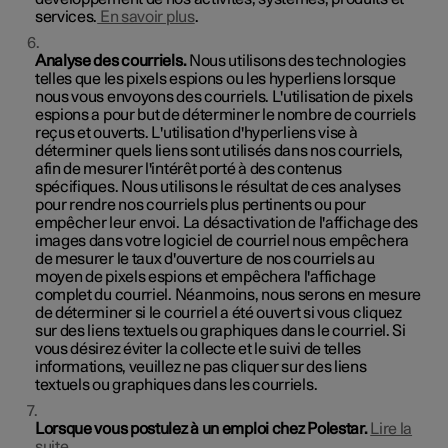
services.
En savoir plus
.
Analyse des courriels.
Nous utilisons des technologies
telles que les pixels espions ou les hyperliens lorsque
nous vous envoyons des courriels. L'utilisation de pixels
espions a pour but de déterminer le nombre de courriels
reçus et ouverts. L'utilisation d'hyperliens vise à
déterminer quels liens sont utilisés dans nos courriels,
afin de mesurer l'intérêt porté à des contenus
spécifiques. Nous utilisons le résultat de ces analyses
pour rendre nos courriels plus pertinents ou pour
empêcher leur envoi. La désactivation de l'affichage des
images dans votre logiciel de courriel nous empêchera
de mesurer le taux d'ouverture de nos courriels au
moyen de pixels espions et empêchera l'affichage
complet du courriel. Néanmoins, nous serons en mesure
de déterminer si le courriel a été ouvert si vous cliquez
sur des liens textuels ou graphiques dans le courriel. Si
vous désirez éviter la collecte et le suivi de telles
informations, veuillez ne pas cliquer sur des liens
textuels ou graphiques dans les courriels.
Lorsque vous postulez à un emploi chez Polestar.
Lire la
suite
.