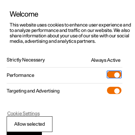
Welcome
Polestar 2
Offres pour particuliers
This website uses cookies to enhance user experience and
Nouvelles
to analyze performance and traffic on our website. We also
Polestar 3
Offres pour professionnels
share information about your use of our site with our social
05.06.2019
media, advertising and analytics partners.
Polestar 4
Découvrez nos voitures en stock
Des nouvelles du centre de
Polestar 5
Polestar 4 coupé
Configurer
Spaces
production de Chengdu
Strictly Necessary
Always Active
Découvrez la Polestar 4
Essai
Points de service
Pre-owned
Le monde change rapidement et cela s'applique au plus
Performance
haut point à Polestar. Les progrès accomplis au centre de
Essai
Extras
Services de Polestar
Shop
production de Chengdu en sont bien la preuve.
Targeting and Advertising
Configurer
Plus
Découvrez la Polestar 2
Découvrez la Polestar 3
À propos de pre-owned
Additionals
Recharge
(Ouverture dans une nouvelle fenêtr
Découvrez nos voitures en stock
Essai
Essai
Offres pre-owned
Experiences
Support
Cookie Settings
Offres pour professionnels
Offres pour professionnels
Offres pour professionnels
Découvrez la Polestar 5
Pre-owned Polestar 1
Professionnels
À propos de Polestar
Allow selected
Polestar 4 SUV
Découvrez nos voitures en stock
Découvrez nos voitures en stock
Réserver un essai
Pre-owned Polestar 2
Comment acheter
Durabilité