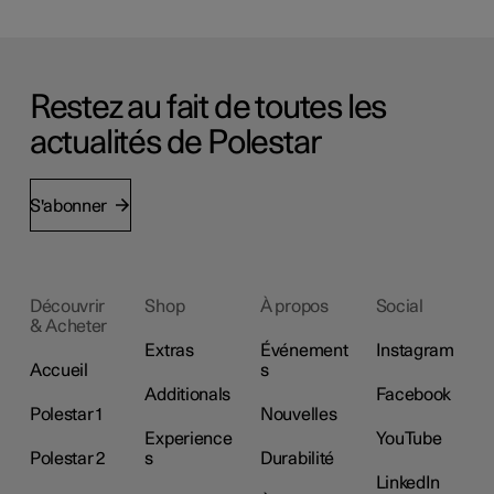
Restez au fait de toutes les
actualités de Polestar
S'abonner
Découvrir
Shop
À propos
Social
& Acheter
Extras
Événement
Instagram
Accueil
s
Additionals
Facebook
Polestar 1
Nouvelles
Experience
YouTube
Polestar 2
s
Durabilité
LinkedIn