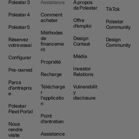
Polestar 3
Assistance
À propos
de Polestar
TikTok
Polestar 4
Comment
acheter
Offre
Polestar
d'emploi
Polestar 5
Community
Méthodes
de
Design
Réservez
Design
financeme
Contest
votre essai
Community
nt
Média
Configurer
Propriété
Investor
Pre-owned
Recharge
Relations
Parcs
Télécharge
Vulnerabilit
d’entrepris
r
y
e
l'applicatio
disclosure
n
Polestar
Fleet Portal
Point
d'entretien
Nous
rendre
Assistance
visite