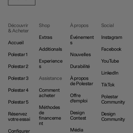
Découvrir
Shop
À propos
Social
& Acheter
Extras
Événement
Instagram
Accueil
s
Additionals
Facebook
Polestar 1
Nouvelles
Experience
YouTube
Polestar 2
s
Durabilité
LinkedIn
Polestar 3
Assistance
À propos
de Polestar
TikTok
Polestar 4
Comment
acheter
Offre
Polestar
d'emploi
Polestar 5
Community
Méthodes
de
Design
Réservez
Design
financeme
Contest
votre essai
Community
nt
Média
Configurer