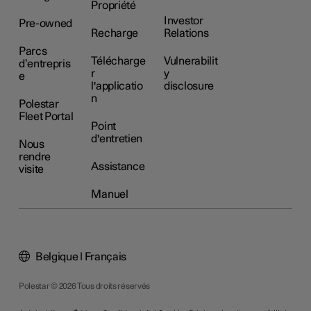
Propriété
Investor
Pre-owned
Recharge
Relations
Parcs
Télécharge
Vulnerabilit
d’entrepris
r
y
e
l'applicatio
disclosure
n
Polestar
Fleet Portal
Point
d'entretien
Nous
rendre
Assistance
visite
Manuel
Belgique | Français
Polestar © 2026 Tous droits réservés