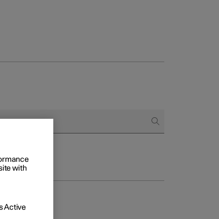
onnels
 acheter
s de financement
rformance
s en nature
site with
 Active