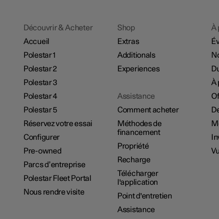
Découvrir & Acheter
Shop
À 
Accueil
Extras
É
Polestar 1
Additionals
No
Polestar 2
Experiences
Du
Polestar 3
À 
Polestar 4
Assistance
Of
Polestar 5
Comment acheter
De
Réservez votre essai
Méthodes de
M
financement
Configurer
In
Propriété
Pre-owned
Vu
Recharge
Parcs d’entreprise
Télécharger
Polestar Fleet Portal
l'application
Nous rendre visite
Point d'entretien
Assistance