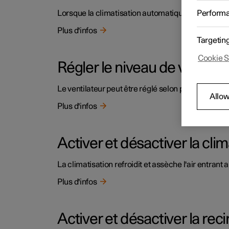
Lorsque la climatisation automatique est sélecti
Perform
Plus d'infos
Targetin
Cookie S
Régler le niveau de ventilat
Le ventilateur peut être réglé selon plusieurs ni
Allow
Plus d'infos
Activer et désactiver la clima
La climatisation refroidit et assèche l'air entrant 
Plus d'infos
Activer et désactiver la recir