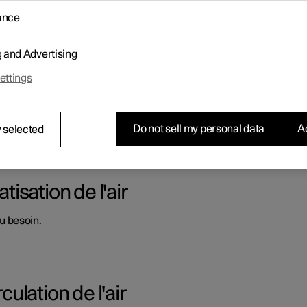
onnée, plusieurs fonctions climatiques sont régulées automatique
ance
g and Advertising
ettings
eur pour les sièges avant
veaux automatiques pour le siège avant.
Do not sell my personal data
Ac
 selected
tisation de l'air
au besoin.
culation de l'air