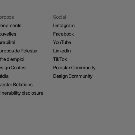
propos
Social
vénements
Instagram
uvelles
Facebook
rabilité
YouTube
propos de Polestar
LinkedIn
fre d'emploi
TikTok
sign Contest
Polestar Community
édia
Design Community
vestor Relations
lnerability disclosure