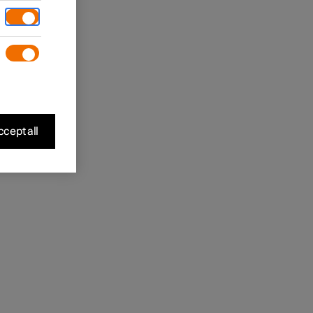
ment.
cept all