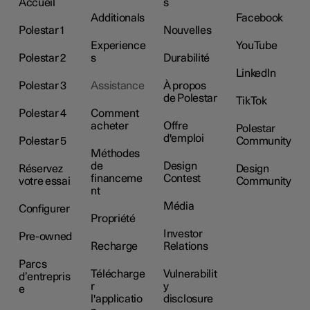
Accueil
s
Additionals
Facebook
Polestar 1
Nouvelles
Experience
YouTube
Polestar 2
s
Durabilité
LinkedIn
Polestar 3
Assistance
À propos
de Polestar
TikTok
Polestar 4
Comment
acheter
Offre
Polestar
d'emploi
Polestar 5
Community
Méthodes
de
Design
Réservez
Design
financeme
Contest
votre essai
Community
nt
Média
Configurer
Propriété
Investor
Pre-owned
Recharge
Relations
Parcs
Télécharge
Vulnerabilit
d’entrepris
r
y
e
l'applicatio
disclosure