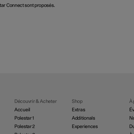
star Connect sont proposés.
Découvrir & Acheter
Shop
À 
Accueil
Extras
É
Polestar 1
Additionals
No
Polestar 2
Experiences
Du