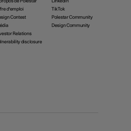
propos de Polestar
LinkedIn
fre d'emploi
TikTok
sign Contest
Polestar Community
édia
Design Community
vestor Relations
lnerability disclosure