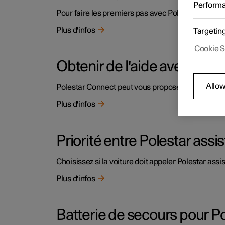
Perform
Pour faire les premiers pas avec Polestar Connect
Plus d'infos
Targetin
Cookie S
Obtenir de l'aide avec Pole
Allow
Polestar Connect peut vous proposer une aide su
Plus d'infos
Priorité entre Polestar ass
Choisissez si la voiture doit appeler Polestar as
Plus d'infos
Batterie de secours pour P