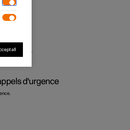
cept all
ent par exemple.
 appels d'urgence
gence.