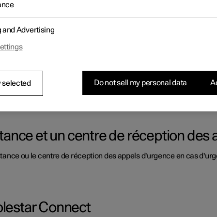
ance
, certains préparatifs sont nécessaires.
g and Advertising
ettings
star Connect
Do not sell my personal data
Ac
 selected
pplémentaire en cas de crevaison, de panne du moteur ou d'accid
istance et un centre de réception des
sistance ou le centre de réception des appels d'urgence en cas d'ur
olestar Connect