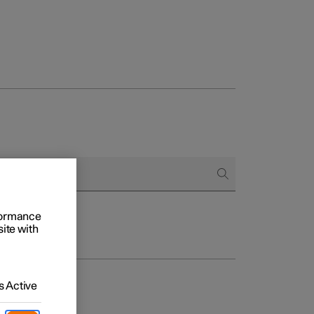
onnels
 acheter
s de financement
rformance
site with
s en nature
 Active