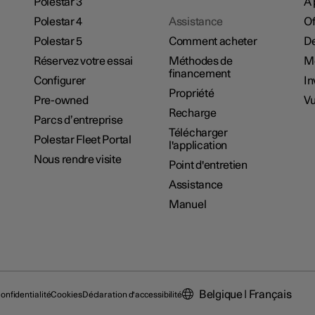
Polestar 3
À 
Polestar 4
Assistance
Of
Polestar 5
Comment acheter
De
Réservez votre essai
Méthodes de
M
financement
Configurer
In
Propriété
Pre-owned
Vu
Recharge
Parcs d’entreprise
Télécharger
Polestar Fleet Portal
l'application
Nous rendre visite
Point d'entretien
Assistance
Manuel
Belgique | Français
onfidentialité
Cookies
Déclaration d'accessibilité