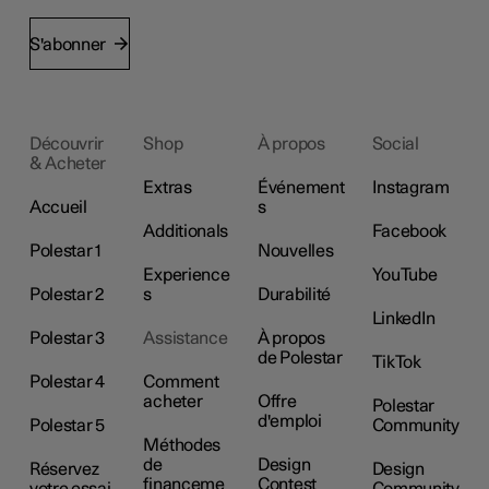
S'abonner
Découvrir
Shop
À propos
Social
& Acheter
Extras
Événement
Instagram
Accueil
s
Additionals
Facebook
Polestar 1
Nouvelles
Experience
YouTube
Polestar 2
s
Durabilité
LinkedIn
Polestar 3
Assistance
À propos
de Polestar
TikTok
Polestar 4
Comment
acheter
Offre
Polestar
d'emploi
Polestar 5
Community
Méthodes
de
Design
Réservez
Design
financeme
Contest