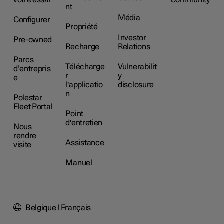
votre essai
Community
nt
Média
Configurer
Propriété
Investor
Pre-owned
Recharge
Relations
Parcs
Télécharge
Vulnerabilit
d’entrepris
r
y
e
l'applicatio
disclosure
n
Polestar
Fleet Portal
Point
d'entretien
Nous
rendre
Assistance
visite
Manuel
Belgique | Français