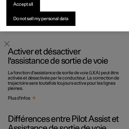
Accept all
Le rôle de l'assistance de sortie de voie (LKA) est d'aider
Configurer
Configurer
Venez la découvrir
Offres pour professionnels
Pre-owned Polestar 3
Méthodes de financement
News
le conducteur sur autoroute (ou sur des routes de même
type) à réduire le risque que la voiture quitte sa voie de
Pre-owned Polestar 2
Pre-owned Polestar 3
Demander votre offre
Configurer
Pre-owned Polestar 4
Avantages en nature
S'abonner à la newsletter
Do not sell my personal data
circulation.
Plus d'infos
Activer et désactiver
l'assistance de sortie de voie
La fonction d'assistance de sortie de voie (LKA) peut être
activée et désactivée par le conducteur. La correction de
trajectoire sera toutefois toujours active pour les lignes
pleines.
Plus d'infos
Différences entre Pilot Assist et
Assistance de sortie de voie