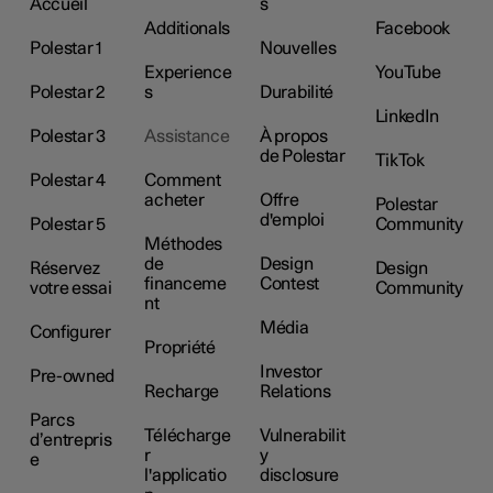
Accueil
s
Additionals
Facebook
Polestar 1
Nouvelles
Experience
YouTube
Polestar 2
s
Durabilité
LinkedIn
Polestar 3
Assistance
À propos
de Polestar
TikTok
Polestar 4
Comment
acheter
Offre
Polestar
d'emploi
Polestar 5
Community
Méthodes
de
Design
Réservez
Design
financeme
Contest
votre essai
Community
nt
Média
Configurer
Propriété
Investor
Pre-owned
Recharge
Relations
Parcs
Télécharge
Vulnerabilit
d’entrepris
r
y
e
l'applicatio
disclosure