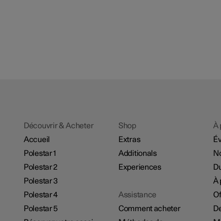
Découvrir & Acheter
Shop
À 
Accueil
Extras
É
Polestar 1
Additionals
No
Polestar 2
Experiences
Du
Polestar 3
À 
Polestar 4
Assistance
Of
Polestar 5
Comment acheter
De