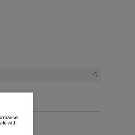
onnels
 acheter
s de financement
s en nature
rformance
site with