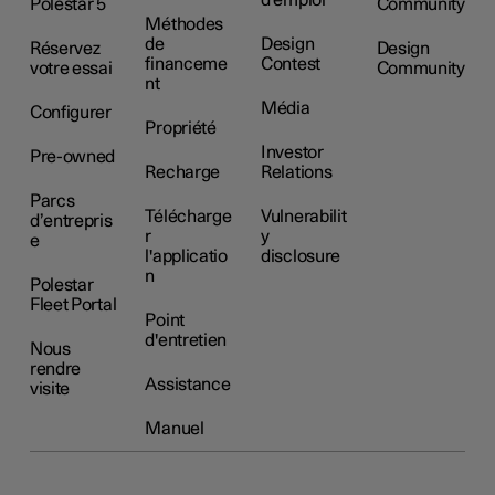
d'emploi
Polestar 5
Community
Méthodes
de
Design
Réservez
Design
financeme
Contest
votre essai
Community
nt
Média
Configurer
Propriété
Investor
Pre-owned
Recharge
Relations
Parcs
Télécharge
Vulnerabilit
d’entrepris
r
y
e
l'applicatio
disclosure
n
Polestar
Fleet Portal
Point
d'entretien
Nous
rendre
Assistance
visite
Manuel