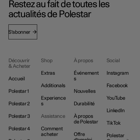
Restez au fait de toutes les
actualités de Polestar
S'abonner
Découvrir
Shop
À propos
Social
& Acheter
Extras
Événement
Instagram
Accueil
s
Additionals
Facebook
Polestar 1
Nouvelles
Experience
YouTube
Polestar 2
s
Durabilité
LinkedIn
Polestar 3
Assistance
À propos
de Polestar
TikTok
Polestar 4
Comment
acheter
Offre
Polestar