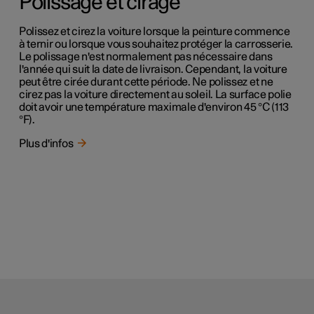
Polissage et cirage
Polissez et cirez la voiture lorsque la peinture commence
à ternir ou lorsque vous souhaitez protéger la carrosserie.
Le polissage n'est normalement pas nécessaire dans
l'année qui suit la date de livraison. Cependant, la voiture
peut être cirée durant cette période. Ne polissez et ne
cirez pas la voiture directement au soleil. La surface polie
doit avoir une température maximale d'environ 45 °C (113
°F).
Plus d'infos