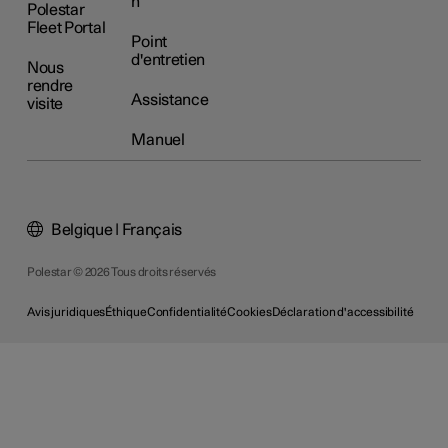
n
Polestar
Fleet Portal
Point
d'entretien
Nous
rendre
Assistance
visite
Manuel
Belgique | Français
Polestar © 2026 Tous droits réservés
Avis juridiques
Éthique
Confidentialité
Cookies
Déclaration d'accessibilité