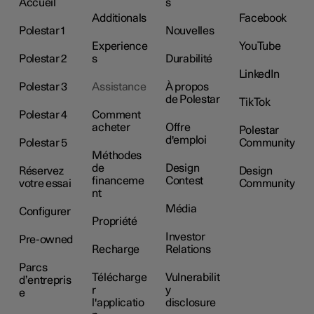
Accueil
s
Additionals
Facebook
Polestar 1
Nouvelles
Experience
YouTube
Polestar 2
s
Durabilité
LinkedIn
Polestar 3
Assistance
À propos
de Polestar
TikTok
Polestar 4
Comment
acheter
Offre
Polestar
d'emploi
Polestar 5
Community
Méthodes
de
Design
Réservez
Design
financeme
Contest
votre essai
Community
nt
Média
Configurer
Propriété
Investor
Pre-owned
Recharge
Relations
Parcs
Télécharge
Vulnerabilit
d’entrepris
r
y
e
l'applicatio
disclosure