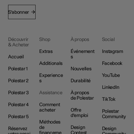
S'abonner
Découvrir
Shop
À propos
Social
& Acheter
Extras
Événement
Instagram
Accueil
s
Additionals
Facebook
Polestar 1
Nouvelles
Experience
YouTube
Polestar 2
s
Durabilité
LinkedIn
Polestar 3
Assistance
À propos
de Polestar
TikTok
Polestar 4
Comment
acheter
Offre
Polestar
d'emploi
Polestar 5
Community
Méthodes
de
Design
Réservez
Design
financeme
Contest