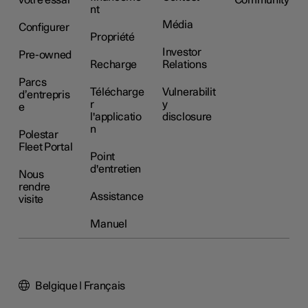
votre essai
Community
nt
Média
Configurer
Propriété
Investor
Pre-owned
Recharge
Relations
Parcs
Télécharge
Vulnerabilit
d’entrepris
r
y
e
l'applicatio
disclosure
n
Polestar
Fleet Portal
Point
d'entretien
Nous
rendre
Assistance
visite
Manuel
Belgique | Français