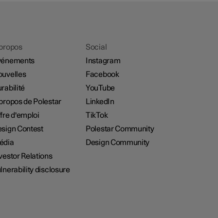
propos
Social
vénements
Instagram
uvelles
Facebook
rabilité
YouTube
propos de Polestar
LinkedIn
fre d'emploi
TikTok
sign Contest
Polestar Community
édia
Design Community
vestor Relations
lnerability disclosure