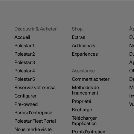
Découvrir & Acheter
Shop
À 
Accueil
Extras
É
Polestar 1
Additionals
No
Polestar 2
Experiences
Du
Polestar 3
À 
Polestar 4
Assistance
Of
Polestar 5
Comment acheter
De
Réservez votre essai
Méthodes de
M
financement
Configurer
In
Propriété
Pre-owned
Vu
Recharge
Parcs d’entreprise
Télécharger
Polestar Fleet Portal
l'application
Nous rendre visite
Point d'entretien