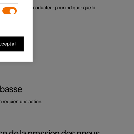
ôle sur l'écran conducteur pour indiquer que la
cept all
 basse
 requiert une action.
ce de la pression des pneus