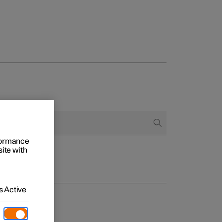
onnels
 acheter
rformance
s de financement
site with
s en nature
 Active