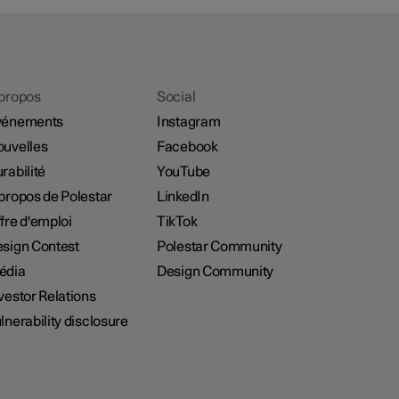
propos
Social
vénements
Instagram
uvelles
Facebook
rabilité
YouTube
propos de Polestar
LinkedIn
fre d'emploi
TikTok
sign Contest
Polestar Community
édia
Design Community
vestor Relations
lnerability disclosure