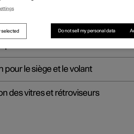
ec les boutons physiques de la console centrale, sur l'écran centr
ettings
Do not sell my personal data
Ac
 selected
pour l'habitacle
our le siège et le volant
 des vitres et rétroviseurs