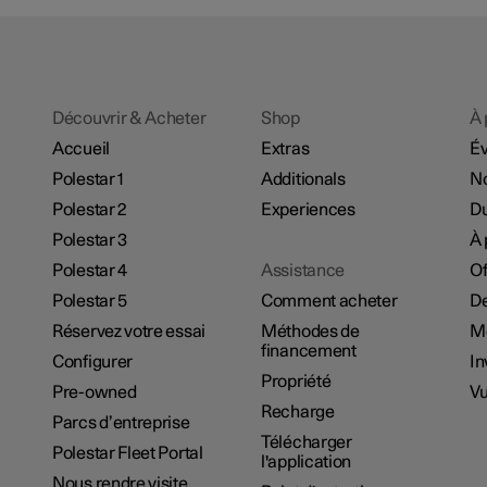
Découvrir & Acheter
Shop
À 
Accueil
Extras
É
Polestar 1
Additionals
No
Polestar 2
Experiences
Du
Polestar 3
À 
Polestar 4
Assistance
Of
Polestar 5
Comment acheter
De
Réservez votre essai
Méthodes de
M
financement
Configurer
In
Propriété
Pre-owned
Vu
Recharge
Parcs d’entreprise
Télécharger
Polestar Fleet Portal
l'application
Nous rendre visite