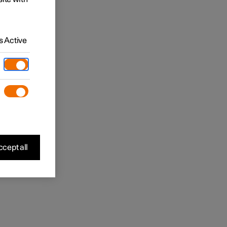
 Active
cept all