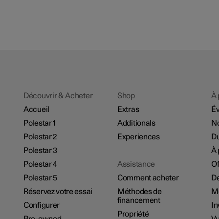
Découvrir & Acheter
Shop
À 
Accueil
Extras
É
Polestar 1
Additionals
No
Polestar 2
Experiences
Du
Polestar 3
À 
Polestar 4
Assistance
Of
Polestar 5
Comment acheter
De
Réservez votre essai
Méthodes de
M
financement
Configurer
In
Propriété