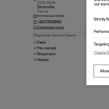
10:00-18:00
our socia
Dimanche
Fermé
Fermé les jours fériés
Strictly
+32472082860
Contactez-nous
Perform
Disponible dans ce Space
Essai
Targetin
Pre-owned
Cookie S
Showroom
Ventes
Allow