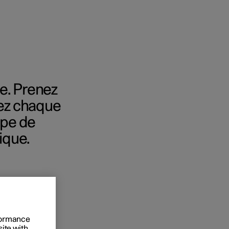
e. Prenez
rez chaque
onnels
ipe de
 acheter
ique.
s de financement
s en nature
rformance
site with