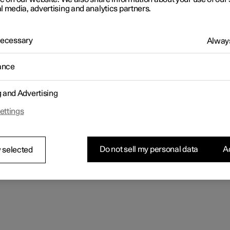
l media, advertising and analytics partners.
 Necessary
Always
ance
g and Advertising
ettings
Do not sell my personal data
Ac
 selected