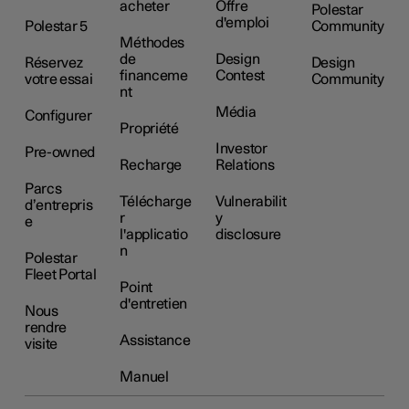
acheter
Offre
Polestar
d'emploi
Polestar 5
Community
Méthodes
de
Design
Réservez
Design
financeme
Contest
votre essai
Community
nt
Média
Configurer
Propriété
Investor
Pre-owned
Recharge
Relations
Parcs
Télécharge
Vulnerabilit
d’entrepris
r
y
e
l'applicatio
disclosure
n
Polestar
Fleet Portal
Point
d'entretien
Nous
rendre
Assistance
visite
Manuel