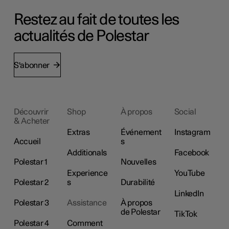
Restez au fait de toutes les
actualités de Polestar
S'abonner
Découvrir
Shop
À propos
Social
& Acheter
Extras
Événement
Instagram
Accueil
s
Additionals
Facebook
Polestar 1
Nouvelles
Experience
YouTube
Polestar 2
s
Durabilité
LinkedIn
Polestar 3
Assistance
À propos
de Polestar
TikTok
Polestar 4
Comment