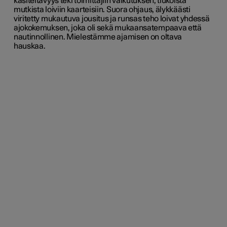
käsiteltävyys teki toimittajiin vaikutuksen, tiukoista
mutkista loiviin kaarteisiin. Suora ohjaus, älykkäästi
viritetty mukautuva jousitus ja runsas teho loivat yhdessä
ajokokemuksen, joka oli sekä mukaansatempaava että
nautinnollinen. Mielestämme ajamisen on oltava
hauskaa.