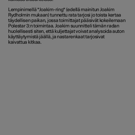
Lempinimellä "Joakim-ring" (edellä mainitun Joakim
Rydholmin mukaan) tunnettu rata tarjosi jo toista kertaa
täydellisen paikan, jossa toimittajat pääsivät kokeilemaan
Polestar 3:n toimintaa. Joakim suunnitteli tämän radan
huolellisesti siten, että kuljettajat voivat analysoida auton
käyttäytymistä jäällä, ja nastarenkaat tarjosivat
kaivattua kitkaa.