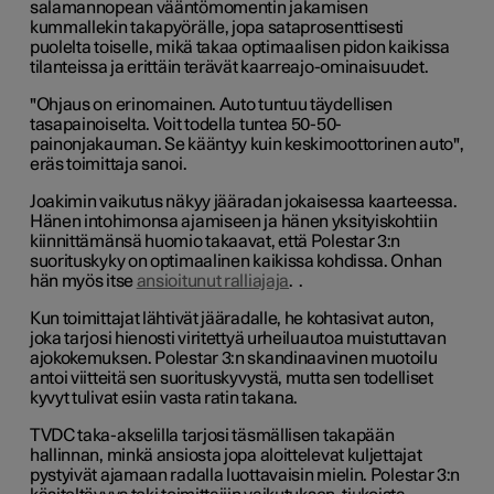
salamannopean vääntömomentin jakamisen
kummallekin takapyörälle, jopa sataprosenttisesti
puolelta toiselle, mikä takaa optimaalisen pidon kaikissa
tilanteissa ja erittäin terävät kaarreajo-ominaisuudet.
"Ohjaus on erinomainen. Auto tuntuu täydellisen
tasapainoiselta. Voit todella tuntea 50-50-
painonjakauman. Se kääntyy kuin keskimoottorinen auto",
eräs toimittaja sanoi.
Joakimin vaikutus näkyy jääradan jokaisessa kaarteessa.
Hänen intohimonsa ajamiseen ja hänen yksityiskohtiin
kiinnittämänsä huomio takaavat, että Polestar 3:n
suorituskyky on optimaalinen kaikissa kohdissa. Onhan
hän myös itse
ansioitunut ralliajaja
.
.
Kun toimittajat lähtivät jääradalle, he kohtasivat auton,
joka tarjosi hienosti viritettyä urheiluautoa muistuttavan
ajokokemuksen. Polestar 3:n skandinaavinen muotoilu
antoi viitteitä sen suorituskyvystä, mutta sen todelliset
kyvyt tulivat esiin vasta ratin takana.
TVDC taka-akselilla tarjosi täsmällisen takapään
hallinnan, minkä ansiosta jopa aloittelevat kuljettajat
pystyivät ajamaan radalla luottavaisin mielin. Polestar 3:n