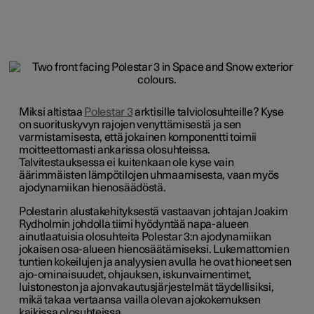
Miksi altistaa
Polestar 3
arktisille talviolosuhteille? Kyse
on suorituskyvyn rajojen venyttämisestä ja sen
varmistamisesta, että jokainen komponentti toimii
moitteettomasti ankarissa olosuhteissa.
Talvitestauksessa ei kuitenkaan ole kyse vain
äärimmäisten lämpötilojen uhmaamisesta, vaan myös
ajodynamiikan hienosäädöstä.
Polestarin alustakehityksestä vastaavan johtajan Joakim
Rydholmin johdolla tiimi hyödyntää napa-alueen
ainutlaatuisia olosuhteita Polestar 3:n ajodynamiikan
jokaisen osa-alueen hienosäätämiseksi. Lukemattomien
tuntien kokeilujen ja analyysien avulla he ovat hioneet sen
ajo-ominaisuudet, ohjauksen, iskunvaimentimet,
luistoneston ja ajonvakautusjärjestelmät täydellisiksi,
mikä takaa vertaansa vailla olevan ajokokemuksen
kaikissa olosuhteissa.