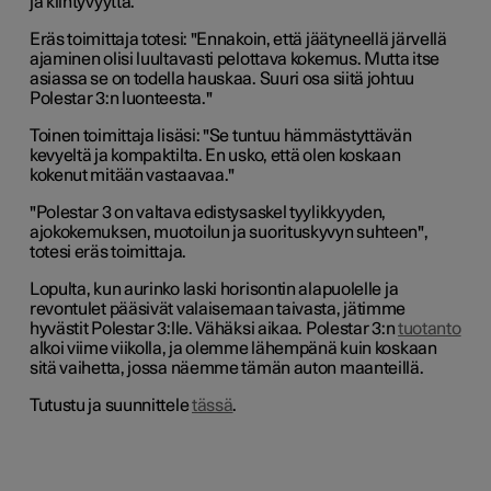
ja kiihtyvyyttä.
Eräs toimittaja totesi: "Ennakoin, että jäätyneellä järvellä
ajaminen olisi luultavasti pelottava kokemus. Mutta itse
asiassa se on todella hauskaa. Suuri osa siitä johtuu
Polestar 3:n luonteesta."
Toinen toimittaja lisäsi: "Se tuntuu hämmästyttävän
kevyeltä ja kompaktilta. En usko, että olen koskaan
kokenut mitään vastaavaa."
"Polestar 3 on valtava edistysaskel tyylikkyyden,
ajokokemuksen, muotoilun ja suorituskyvyn suhteen",
totesi eräs toimittaja.
Lopulta, kun aurinko laski horisontin alapuolelle ja
revontulet pääsivät valaisemaan taivasta, jätimme
hyvästit Polestar 3:lle. Vähäksi aikaa. Polestar 3:n
tuotanto
alkoi viime viikolla, ja olemme lähempänä kuin koskaan
sitä vaihetta, jossa näemme tämän auton maanteillä.
Tutustu ja suunnittele
tässä
.