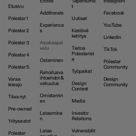
Extras
Tapahtuma
Instagram
Etusivu
t
Additionals
Facebook
Polestar 1
Uutiset
Experience
YouTube
Polestar 2
s
Kestävä
kehitys
LinkedIn
Polestar 3
Asiakaspal
velu
Tietoa
TikTok
Polestarist
Polestar 4
a
Ostaminen
Polestar
Polestar 5
Community
Työpaikat
Rahoitusva
ihtoehdot &
Varaa
Design
vakuutus
Design
koeajo
Community
Contest
Omistamin
Tilaa nyt
en
Media
Pre-owned
Lataamine
Investor
n
Relations
Yritysautot
Lataa
Vulnerabilit
Polestar