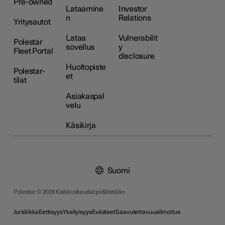
Pre-owned
Lataamine
Investor
n
Relations
Yritysautot
Lataa
Vulnerabilit
Polestar
sovellus
y
Fleet Portal
disclosure
Huoltopiste
Polestar-
et
tilat
Asiakaspal
velu
Käsikirja
Suomi
Polestar © 2026 Kaikki oikeudet pidätetään
Juridiikka
Eettisyys
Yksityisyys
Evästeet
Saavutettavuusilmoitus