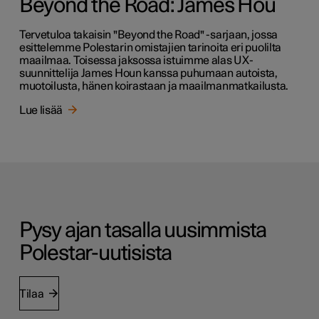
Beyond the Road: James Hou
Tervetuloa takaisin "Beyond the Road" -sarjaan, jossa
esittelemme Polestarin omistajien tarinoita eri puolilta
maailmaa. Toisessa jaksossa istuimme alas UX-
suunnittelija James Houn kanssa puhumaan autoista,
muotoilusta, hänen koirastaan ja maailmanmatkailusta.
Lue lisää
Pysy ajan tasalla uusimmista
Polestar-uutisista
Tilaa