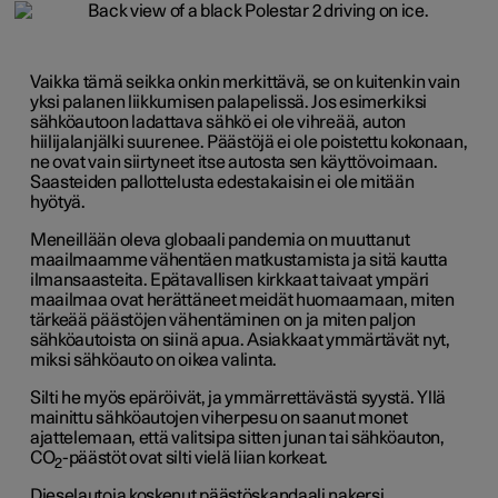
Vaikka tämä seikka onkin merkittävä, se on kuitenkin vain
yksi palanen liikkumisen palapelissä. Jos esimerkiksi
sähköautoon ladattava sähkö ei ole vihreää, auton
hiilijalanjälki suurenee. Päästöjä ei ole poistettu kokonaan,
ne ovat vain siirtyneet itse autosta sen käyttövoimaan.
Saasteiden pallottelusta edestakaisin ei ole mitään
hyötyä.
Meneillään oleva globaali pandemia on muuttanut
maailmaamme vähentäen matkustamista ja sitä kautta
ilmansaasteita. Epätavallisen kirkkaat taivaat ympäri
maailmaa ovat herättäneet meidät huomaamaan, miten
tärkeää päästöjen vähentäminen on ja miten paljon
sähköautoista on siinä apua. Asiakkaat ymmärtävät nyt,
miksi sähköauto on oikea valinta.
Silti he myös epäröivät, ja ymmärrettävästä syystä. Yllä
mainittu sähköautojen viherpesu on saanut monet
ajattelemaan, että valitsipa sitten junan tai sähköauton,
CO
-päästöt ovat silti vielä liian korkeat.
2
Dieselautoja koskenut päästöskandaali nakersi