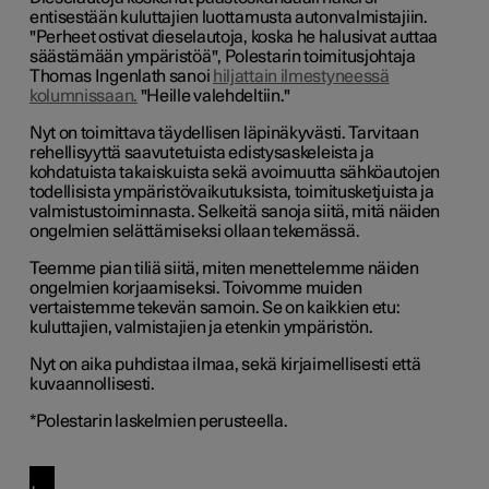
entisestään kuluttajien luottamusta autonvalmistajiin.
"Perheet ostivat dieselautoja, koska he halusivat auttaa
säästämään ympäristöä", Polestarin toimitusjohtaja
Thomas Ingenlath sanoi
hiljattain ilmestyneessä
kolumnissaan
.
"Heille valehdeltiin."
Nyt on toimittava täydellisen läpinäkyvästi. Tarvitaan
rehellisyyttä saavutetuista edistysaskeleista ja
kohdatuista takaiskuista sekä avoimuutta sähköautojen
todellisista ympäristövaikutuksista, toimitusketjuista ja
valmistustoiminnasta. Selkeitä sanoja siitä, mitä näiden
ongelmien selättämiseksi ollaan tekemässä.
Teemme pian tiliä siitä, miten menettelemme näiden
ongelmien korjaamiseksi. Toivomme muiden
vertaistemme tekevän samoin. Se on kaikkien etu:
kuluttajien, valmistajien ja etenkin ympäristön.
Nyt on aika puhdistaa ilmaa, sekä kirjaimellisesti että
kuvaannollisesti.
*Polestarin laskelmien perusteella.