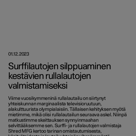
01.12.2023
Surffilautojen silppuaminen
kestävien rullalautojen
valmistamiseksi
Viime vuosikymmeninä rullalautailu on siirtynyt
yhteiskunnan marginaalista televisioruutuun,
alakulttuurista olympialaisiin. Tällaisen kehityksen myötä
mietimme, mikä olisi rullalautailun seuraava askel. Niinpä
matkustimme skeittauksen synnyinmaahan
selvittääksemme sen. Surffi- ja rullalautojen valmistaja
Shred MFG kertoo tarinan omistautumisesta,