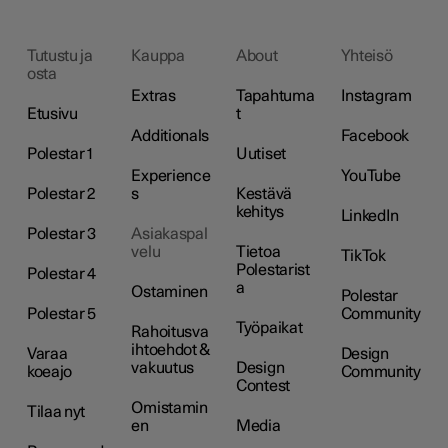
Tutustu ja
Kauppa
About
Yhteisö
osta
Extras
Tapahtuma
Instagram
Etusivu
t
Additionals
Facebook
Polestar 1
Uutiset
Experience
YouTube
Polestar 2
s
Kestävä
kehitys
LinkedIn
Polestar 3
Asiakaspal
velu
Tietoa
TikTok
Polestarist
Polestar 4
a
Ostaminen
Polestar
Polestar 5
Community
Työpaikat
Rahoitusva
ihtoehdot &
Varaa
Design
vakuutus
Design
koeajo
Community
Contest
Omistamin
Tilaa nyt
en
Media