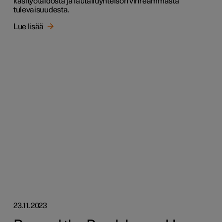
käsityötaidosta ja lautailuyhteisön vihreämmästä
tulevaisuudesta.
Lue lisää
23.11.2023