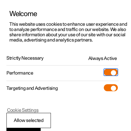
Welcome
Polestar 2
Kampanjat
This website uses cookies to enhance user experience and
Uutiset
to analyze performance and traffic on our website. We also
Polestar 3
Yrityskampanjat
share information about your use of our site with our social
24.04.2019
media, advertising and analytics partners.
Polestar 4
Toimitusvalmiit autot
Journal 16.1
Polestar 5
Tilaa nyt
Strictly Necessary
Always Active
Me Polestarilla puhumme omaa muotokieltämme, joka
antaa tuotteillemme helposti tunnistettavan korostuksen.
Pre-owned
Sijainnit
Pre-owned
Kaikkien kielten tavoin sekin kehittyy jatkuvasti.
Performance
Koeajo
Huoltopisteet
Kauppa
Targeting and Advertising
Lisää
Extras
Omistajuus
Additionals
Lataaminen
(Avautuu uuteen ikkunaan)
Cookie Settings
Tutustu Polestar 2
Tutustu Polestar 3
Tutustu Polestar 4
Pre-owned edut
Tapahtumat
Asiakaspalvelu
Allow selected
Koeajo
Koeajo
Koeajo
Kampanjat
Yritysautot
Tietoa Polestarista