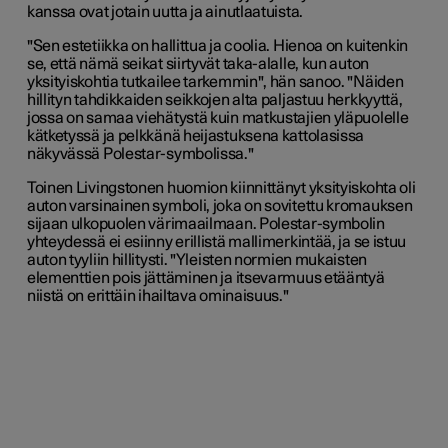
kanssa ovat jotain uutta ja ainutlaatuista.
"Sen estetiikka on hallittua ja coolia. Hienoa on kuitenkin
se, että nämä seikat siirtyvät taka-alalle, kun auton
yksityiskohtia tutkailee tarkemmin", hän sanoo. "Näiden
hillityn tahdikkaiden seikkojen alta paljastuu herkkyyttä,
jossa on samaa viehätystä kuin matkustajien yläpuolelle
kätketyssä ja pelkkänä heijastuksena kattolasissa
näkyvässä Polestar-symbolissa."
Toinen Livingstonen huomion kiinnittänyt yksityiskohta oli
auton varsinainen symboli, joka on sovitettu kromauksen
sijaan ulkopuolen värimaailmaan. Polestar-symbolin
yhteydessä ei esiinny erillistä mallimerkintää, ja se istuu
auton tyyliin hillitysti. "Yleisten normien mukaisten
elementtien pois jättäminen ja itsevarmuus etääntyä
niistä on erittäin ihailtava ominaisuus."