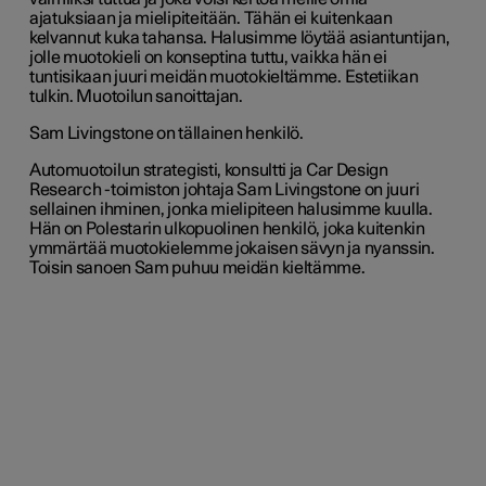
ajatuksiaan ja mielipiteitään. Tähän ei kuitenkaan
kelvannut kuka tahansa. Halusimme löytää asiantuntijan,
jolle muotokieli on konseptina tuttu, vaikka hän ei
tuntisikaan juuri meidän muotokieltämme. Estetiikan
tulkin. Muotoilun sanoittajan.
Sam Livingstone on tällainen henkilö.
Automuotoilun strategisti, konsultti ja Car Design
Research -toimiston johtaja Sam Livingstone on juuri
sellainen ihminen, jonka mielipiteen halusimme kuulla.
Hän on Polestarin ulkopuolinen henkilö, joka kuitenkin
ymmärtää muotokielemme jokaisen sävyn ja nyanssin.
Toisin sanoen Sam puhuu meidän kieltämme.