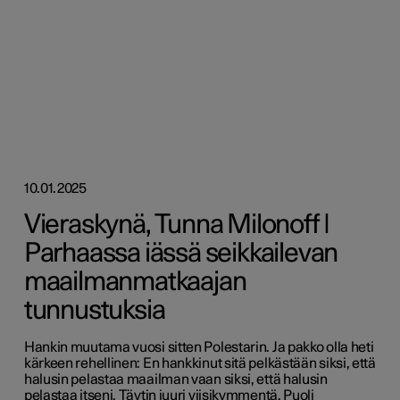
10.01.2025
Vieraskynä, Tunna Milonoff |
Parhaassa iässä seikkailevan
maailmanmatkaajan
tunnustuksia
Hankin muutama vuosi sitten Polestarin. Ja pakko olla heti
kärkeen rehellinen: En hankkinut sitä pelkästään siksi, että
halusin pelastaa maailman vaan siksi, että halusin
pelastaa itseni. Täytin juuri viisikymmentä. Puoli