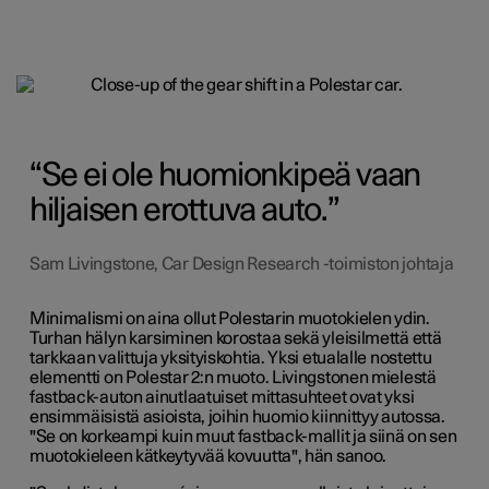
Se ei ole huomionkipeä vaan
hiljaisen erottuva auto.
Sam Livingstone, Car Design Research -toimiston johtaja
Minimalismi on aina ollut Polestarin muotokielen ydin.
Turhan hälyn karsiminen korostaa sekä yleisilmettä että
tarkkaan valittuja yksityiskohtia. Yksi etualalle nostettu
elementti on Polestar 2:n muoto. Livingstonen mielestä
fastback-auton ainutlaatuiset mittasuhteet ovat yksi
ensimmäisistä asioista, joihin huomio kiinnittyy autossa.
"Se on korkeampi kuin muut fastback-mallit ja siinä on sen
muotokieleen kätkeytyvää kovuutta", hän sanoo.