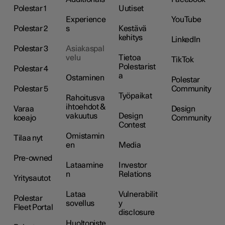
Polestar 1
Uutiset
Experience
YouTube
Polestar 2
s
Kestävä
kehitys
LinkedIn
Polestar 3
Asiakaspal
velu
Tietoa
TikTok
Polestarist
Polestar 4
a
Ostaminen
Polestar
Polestar 5
Community
Työpaikat
Rahoitusva
ihtoehdot &
Varaa
Design
vakuutus
Design
koeajo
Community
Contest
Omistamin
Tilaa nyt
en
Media
Pre-owned
Lataamine
Investor
n
Relations
Yritysautot
Lataa
Vulnerabilit
Polestar
sovellus
y
Fleet Portal
disclosure
Huoltopiste