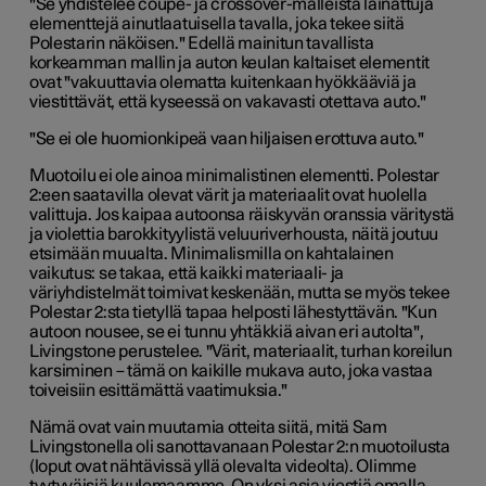
"Se yhdistelee coupé- ja crossover-malleista lainattuja
elementtejä ainutlaatuisella tavalla, joka tekee siitä
Polestarin näköisen." Edellä mainitun tavallista
korkeamman mallin ja auton keulan kaltaiset elementit
ovat "vakuuttavia olematta kuitenkaan hyökkääviä ja
viestittävät, että kyseessä on vakavasti otettava auto."
"Se ei ole huomionkipeä vaan hiljaisen erottuva auto."
Muotoilu ei ole ainoa minimalistinen elementti. Polestar
2:een saatavilla olevat värit ja materiaalit ovat huolella
valittuja. Jos kaipaa autoonsa räiskyvän oranssia väritystä
ja violettia barokkityylistä veluuriverhousta, näitä joutuu
etsimään muualta. Minimalismilla on kahtalainen
vaikutus: se takaa, että kaikki materiaali- ja
väriyhdistelmät toimivat keskenään, mutta se myös tekee
Polestar 2:sta tietyllä tapaa helposti lähestyttävän. "Kun
autoon nousee, se ei tunnu yhtäkkiä aivan eri autolta",
Livingstone perustelee. "Värit, materiaalit, turhan koreilun
karsiminen – tämä on kaikille mukava auto, joka vastaa
toiveisiin esittämättä vaatimuksia."
Nämä ovat vain muutamia otteita siitä, mitä Sam
Livingstonella oli sanottavanaan Polestar 2:n muotoilusta
(loput ovat nähtävissä yllä olevalta videolta). Olimme
tyytyväisiä kuulemaamme. On yksi asia viestiä omalla