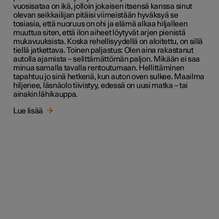
vuosisataa on ikä, jolloin jokaisen itsensä kanssa sinut
olevan seikkailijan pitäisi viimeistään hyväksyä se
tosiasia, että nuoruus on ohi ja elämä alkaa hiljalleen
muuttua siten, että ilon aiheet löytyvät arjen pienistä
mukavuuksista. Koska rehellisyydellä on aloitettu, on sillä
tiellä jatkettava. Toinen paljastus: Olen aina rakastanut
autolla ajamista – selittämättömän paljon. Mikään ei saa
minua samalla tavalla rentoutumaan. Hellittäminen
tapahtuu jo sinä hetkenä, kun auton oven sulkee. Maailma
hiljenee, läsnäolo tiivistyy, edessä on uusi matka – tai
ainakin lähikauppa.
Lue lisää