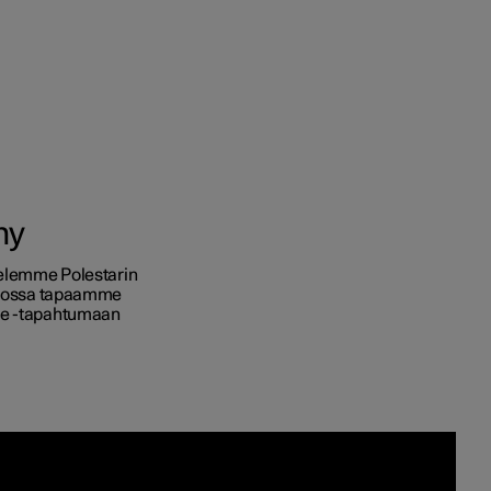
ot
hy
en
ttelemme Polestarin
aksossa tapaamme
vaihtoehdot
nce -tapahtumaan
taiset verotusarvot