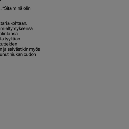
. "Sitä minä olin
taria kohtaan.
n mieltymyksensä
alintansa
ta tyyliään
kutteiden
 ja selvästikin myös
sunut hiukan oudon