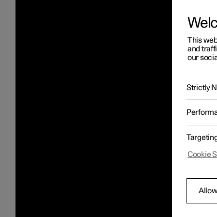
Wel
This web
and traff
our socia
Strictly
Perform
Targetin
Cookie S
Allow