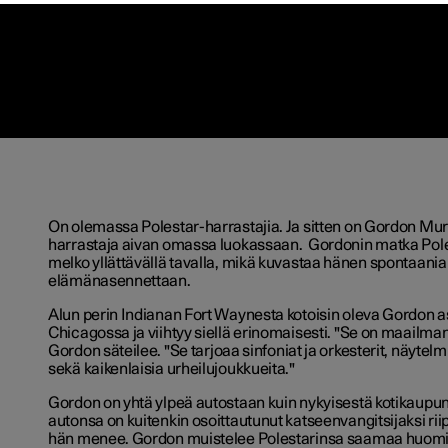
On olemassa Polestar-harrastajia. Ja sitten on
Gordon Murp
harrastaja aivan omassa luokassaan. Gordonin matka Pole
melko yllättävällä tavalla, mikä kuvastaa hänen spontaania
elämänasennettaan.
Alun perin Indianan Fort Waynesta kotoisin oleva Gordon 
Chicagossa ja viihtyy siellä erinomaisesti. "Se on maailma
Gordon säteilee. "
Se tarjoaa sinfoniat ja orkesterit, näytel
sekä kaikenlaisia urheilujoukkueita.
"
Gordon on yhtä ylpeä autostaan kuin nykyisestä kotikaupu
autonsa on kuitenkin osoittautunut katseenvangitsijaksi rii
hän menee. Gordon muistelee Polestarinsa saamaa huomio