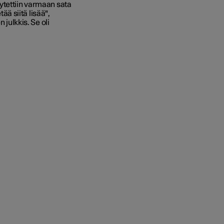
ytettiin varmaan sata
tää siitä lisää",
 julkkis. Se oli