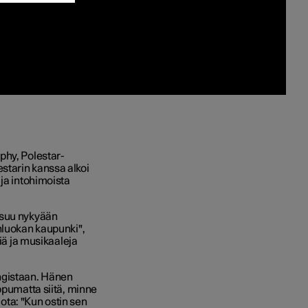
hy, Polestar-
starin kanssa alkoi
 ja intohimoista
asuu nykyään
nluokan kaupunki",
miä ja musikaaleja
ngistaan. Hänen
ppumatta siitä, minne
ta: "Kun ostin sen