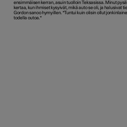
ensimmäisen kerran, asuin tuolloin Teksasissa. Minut pysä
kertaa, kun ihmiset kysyivät, mikä auto se oli, ja halusivat tie
Gordon sanoo hymyillen. "Tuntui kuin olisin ollut jonkinlainen
todella outoa."