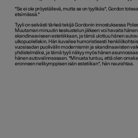
"Se ei ole pröystäilevä, mutta se on tyylikäs", Gordon toteaa
etsimässä."
Tyyli on selvästi tärkeä tekijä
Gordonin innostuksessa Poles
Muutaman minuutin keskustelun jälkeen voi havaita häne
skandinaaviseen estetiikkaan, ja tämä ulottuu hänen autov
ulkopuolellekin. Hän kuvailee humoristisesti henkilökohtais
vuosisadan puolivälin modernismin ja skandinaavisten vai
yhdistelmäksi, ja tämä tyyli näkyy myös hänen asunnossaan
hänen autovalinnassaan. "Minusta tuntuu, että olen omak
eronneen nelikymppisen isän estetiikan", hän naurahtaa.