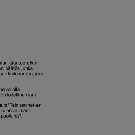
man käänteen, kun
ni päätös, jonka
a seikkailuhenkeä, joka
e voi olla
n todellinen fani.
un: "Tein sen hetken
tä tulee varmasti
 puolelle?'.