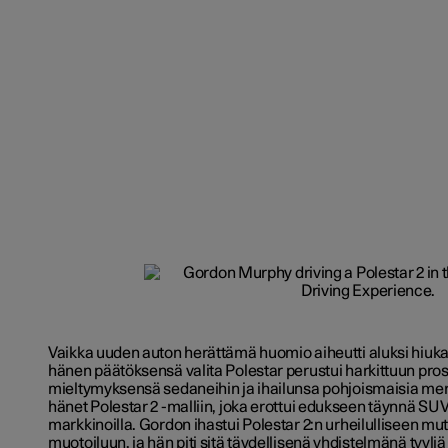
Vaikka uuden auton herättämä huomio aiheutti aluksi hiu
hänen päätöksensä valita Polestar perustui harkittuun pro
mieltymyksensä sedaneihin ja ihailunsa pohjoismaisia mer
hänet Polestar 2 -malliin, joka erottui edukseen täynnä SUV
markkinoilla. Gordon ihastui Polestar 2:n urheilulliseen mutt
muotoiluun, ja hän piti sitä täydellisenä yhdistelmänä tyyliä 