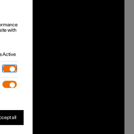
rformance
site with
 Active
cept all