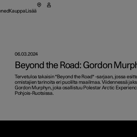
wned
Kauppa
Lisää
likko
ned-alavalikko
Kauppa-alavalikko
Lisää-alavalikko
06.03.2024
as
Yritysaut
Beyond the Road: Gordon Murp
tionals
oa Polestarista
Ostamin
Tervetuloa takaisin "Beyond the Road" -sarjaan, jossa esi
utuu uuteen ikkunaan)
omistajien tarinoita eri puolilta maailmaa. Viidennessä j
ahtumat
ävä kehitys
Rahoitus
Gordon Murphyn, joka osallistuu Polestar Arctic Experie
Pohjois-Ruotsissa.
itusvalmiit autot
itusvalmiit autot
itusvalmiit autot
set
Mallikoh
a nyt
a nyt
a nyt
 uutiskirje