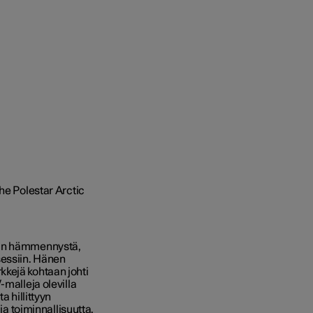
kan hämmennystä,
sessiin. Hänen
kkejä kohtaan johti
-malleja olevilla
a hillittyyn
ja toiminnallisuutta.