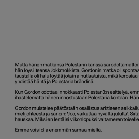
Mutta hänen
matkansa Polestarin kanssa sai odottamatto
hän löysi itsensä Jokkmokkista. Gordonin matka oli spontaa
taustalla oli halu löytää jotain ainutlaatuista, mikä korosta
yhdistää häntä ja Polestaria brändinä.
Kun Gordon odottaa innokkaasti Polestar 3:n esittelyä, emm
ihastelematta hänen innostustaan Polestaria kohtaan. Hän o
Gordon muistelee päätöstään osallistua arktiseen seikkailu
mielijohteesta ja sanoin: 'Joo, vaikuttaa hyvältä jutulta'. Sii
hauskaa. Miksi en lentäisi viikonlopuksi valtameren toiselle
Emme voisi olla enemmän samaa mieltä.