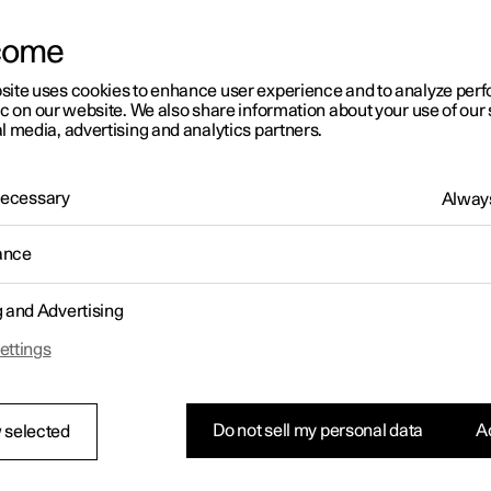
come
site uses cookies to enhance user experience and to analyze pe
ic on our website. We also share information about your use of our 
l media, advertising and analytics partners.
 Necessary
Always
ance
g and Advertising
ettings
Do not sell my personal data
Ac
 selected