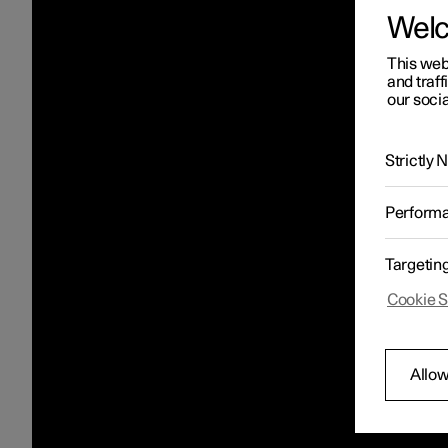
Wel
This web
and traff
our socia
Strictly
Perform
Targetin
Cookie S
Allow