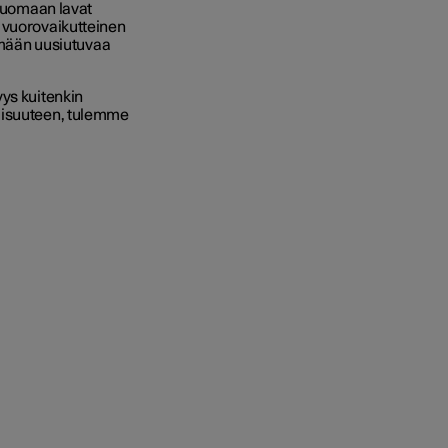
 luomaan lavat
 vuorovaikutteinen
tämään uusiutuvaa
yys kuitenkin
llisuuteen, tulemme