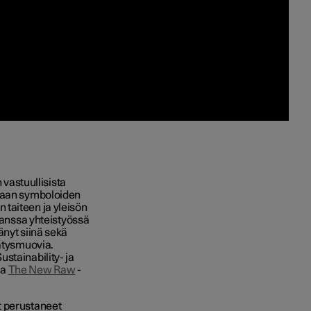
 vastuullisista
umaan symboloiden
taiteen ja yleisön
 kanssa yhteistyössä
änyt siinä sekä
rätysmuovia.
stainability- ja
ua
The New Raw
-
t perustaneet