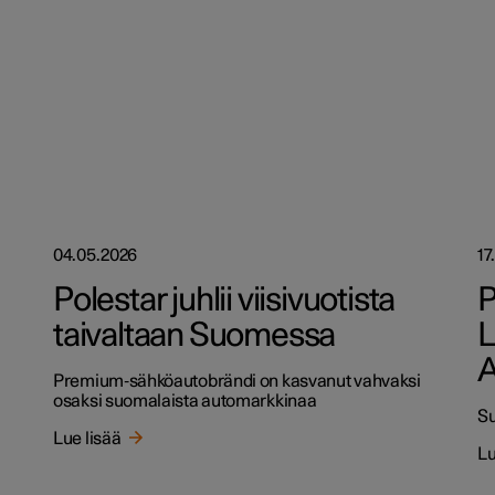
04.05.2026
17
Polestar juhlii viisivuotista
P
taivaltaan Suomessa
L
A
Premium‑sähköautobrändi on kasvanut vahvaksi
osaksi suomalaista automarkkinaa
Su
Lue lisää
Lu