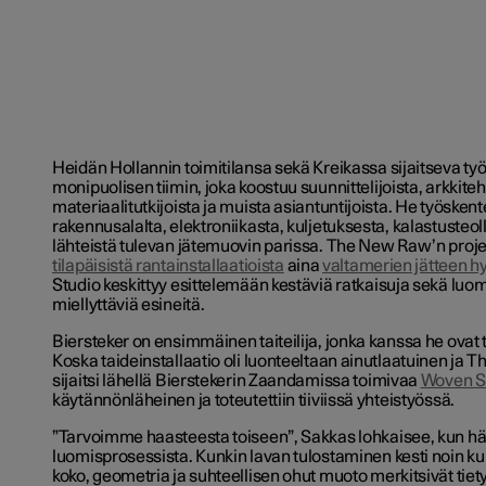
Heidän Hollannin toimitilansa sekä Kreikassa sijaitseva työ
monipuolisen tiimin, joka koostuu suunnittelijoista, arkkiteh
materiaalitutkijoista ja muista asiantuntijoista. He työskent
rakennusalalta, elektroniikasta, kuljetuksesta, kalastusteol
lähteistä tulevan jätemuovin parissa. The New Raw’n projek
tilapäisistä rantainstallaatioista
aina
valtamerien jätteen h
Studio keskittyy esittelemään kestäviä ratkaisuja sekä luom
miellyttäviä esineitä.
Biersteker on ensimmäinen taiteilija, jonka kanssa he ovat 
Koska taideinstallaatio oli luonteeltaan ainutlaatuinen ja
sijaitsi lähellä Bierstekerin Zaandamissa toimivaa
Woven S
käytännönläheinen ja toteutettiin tiiviissä yhteistyössä.
”Tarvoimme haasteesta toiseen”, Sakkas lohkaisee, kun hä
luomisprosessista. Kunkin lavan tulostaminen kesti noin kuu
koko, geometria ja suhteellisen ohut muoto merkitsivät tiet