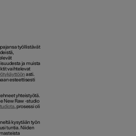
pajansa työllistävät
deistä,
elevät
lisuudesta ja muista
tit vaihtelevat
yötykäyttöön
asti.
aan esteettisesti
tehneet yhteistyötä.
 The New Raw -studio
tudiota
, prosessi oli
neltä kysytään työn
si tuntia. Niiden
ynasteista