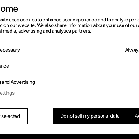
come
site uses cookies to enhance user experience and to analyze pe
ic on our website. We also share information about your use of our 
l media, advertising and analytics partners.
 Necessary
Always
ance
g and Advertising
ettings
Do not sell my personal data
Ac
 selected