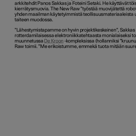
arkkitehdit Panos Sakkas ja Foteini Setaki. He käyttävät t
kierrätysmuovia. The New Raw ”työstää muovijätettä robot
yhden maailman käytetyimmistä teollisuusmateriaaleista u
taiteen muodossa.
”Lähestymistapamme on hyvin projektikeskeinen”, Sakkas 
rotterdamilaisessa elektroniikkatehtaasta monialaiseksi toi
muunnetussa
De Kroon
-kompleksissa (hollanniksi ”kruunu
Raw toimii. ”Me erikoistumme, emmekä tuota mitään suur