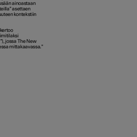
öissään ainoastaan
eilla” asettaen
uteen kontekstiin
kertoo
mitilaksi
”), jossa The New
essa mittakaavassa.”