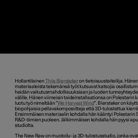
Hollantilainen
Thijs Biersteker
on tietoisuustaiteilija. Hänen
materiaaleista tekemänsä työt kutsuvat katsojia osallist
heidän vaikutusmahdollisuuksiaan ja luoden tunneyhteyden 
välille. Hänen viimeisin taideinstallaationsa on Polestarin
luotu työ nimeltään ”
We Harvest Wind
”. Biersteker on käytt
biopohjaisia pellavakomposiitteja että 3D-tulostettua kier
Ensimmäisen materiaalin kohdalla hän kääntyi Polestarin Su
R&D-tiimien puoleen. Jälkimmäisen kohdalla hän pyysi ap
studiolta.
The New Raw on muotoilu- ja 3D-tulostusstudio, jonka ova