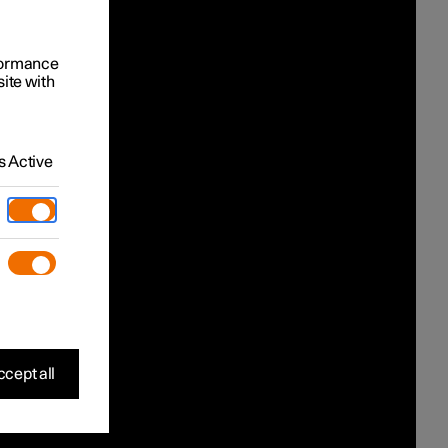
rformance
site with
 Active
cept all