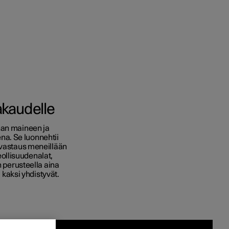
ot
akaudelle
en
nan maineen ja
a. Se luonnehtii
vaihtoehdot
 vastaus meneillään
ollisuudenalat,
n perusteella aina
taiset verotusarvot
ä kaksi yhdistyvät.