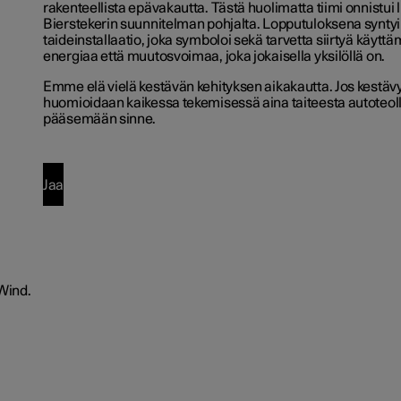
rakenteellista epävakautta. Tästä huolimatta tiimi onnistui
Bierstekerin suunnitelman pohjalta. Lopputuloksena syntyi
taideinstallaatio, joka symboloi sekä tarvetta siirtyä käyt
energiaa että muutosvoimaa, joka jokaisella yksilöllä on.
Emme elä vielä kestävän kehityksen aikakautta. Jos kestäv
huomioidaan kaikessa tekemisessä aina taiteesta autoteo
pääsemään sinne.
Jaa
 Wind.