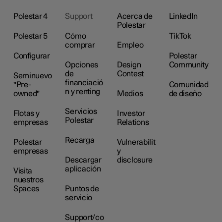
Polestar 4
Support
Acerca de
LinkedIn
Polestar
Polestar 5
Cómo
TikTok
comprar
Empleo
Configurar
Polestar
Opciones
Design
Community
de
Contest
Seminuevo
financiació
"Pre-
Comunidad
n y renting
owned"
Medios
de diseño
Servicios
Flotas y
Investor
Polestar
empresas
Relations
Recarga
Polestar
Vulnerabilit
empresas
y
Descargar
disclosure
aplicación
Visita
nuestros
Spaces
Puntos de
servicio
Support/co