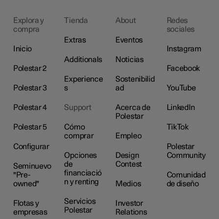
Explora y
Tienda
About
Redes
compra
sociales
Extras
Eventos
Inicio
Instagram
Additionals
Noticias
Polestar 2
Facebook
Experience
Sostenibilid
Polestar 3
s
ad
YouTube
Polestar 4
Support
Acerca de
LinkedIn
Polestar
Polestar 5
Cómo
TikTok
comprar
Empleo
Configurar
Polestar
Opciones
Design
Community
de
Contest
Seminuevo
financiació
"Pre-
Comunidad
n y renting
owned"
Medios
de diseño
Servicios
Flotas y
Investor
Polestar
empresas
Relations