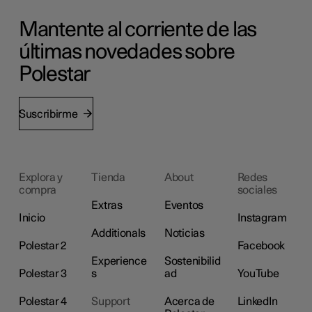
Mantente al corriente de las
últimas novedades sobre
Polestar
Suscribirme
Explora y
Tienda
About
Redes
compra
sociales
Extras
Eventos
Inicio
Instagram
Additionals
Noticias
Polestar 2
Facebook
Experience
Sostenibilid
Polestar 3
s
ad
YouTube
Polestar 4
Support
Acerca de
LinkedIn