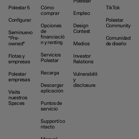
Polestar
Polestar 5
Cómo
TikTok
comprar
Empleo
Configurar
Polestar
Opciones
Design
Community
de
Contest
Seminuevo
financiació
"Pre-
Comunidad
n y renting
owned"
Medios
de diseño
Servicios
Flotas y
Investor
Polestar
empresas
Relations
Recarga
Polestar
Vulnerabilit
empresas
y
Descargar
disclosure
aplicación
Visita
nuestros
Spaces
Puntos de
servicio
Support/co
ntacto