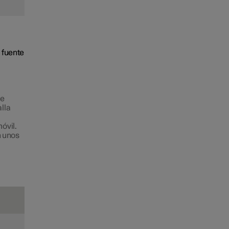
 fuente
de
alla
móvil.
n unos