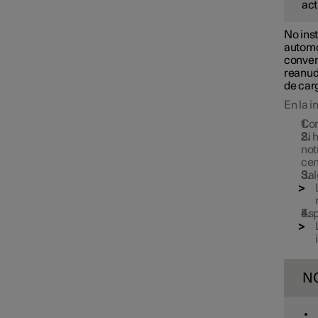
act
No inst
automó
conven
reanuda
de car
En la i
Com
Si 
not
cen
Sal
Esp
N