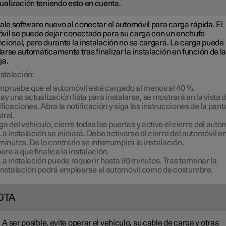
ualización teniendo esto en cuenta.
ale software nuevo al conectar el automóvil para carga rápida. El
vil se puede dejar conectado para su carga con un enchufe
cional, pero durante la instalación no se cargará. La carga puede
rse automáticamente tras finalizar la instalación en función de la
ga.
nstalación:
pruebe que el automóvil esté cargado al menos al
40 %
.
hay una actualización lista para instalarse, se mostrará en la vista 
ificaciones. Abra la notificación y siga las instrucciones de la pant
tral.
ga del vehículo, cierre todas las puertas y active el cierre del auto
La instalación se iniciará. Debe activarse el cierre del automóvil e
minutos. De lo contrario se interrumpirá la instalación.
ere a que finalice la instalación.
La instalación puede requerir hasta
90 minutos
. Tras terminar la
instalación podrá emplearse el automóvil como de costumbre.
OTA
A ser posible, evite operar el vehículo, su cable de carga y otras