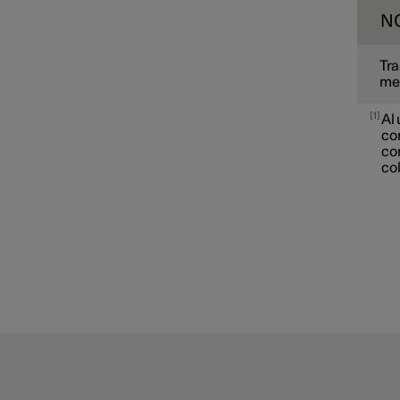
N
Tra
mer
1
Al 
con
co
co