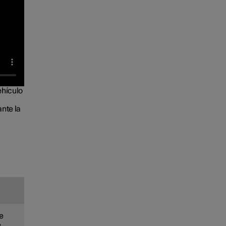
ehículo
ante la
se
e