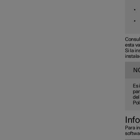
Consul
esta va
Si la i
instala
N
Es 
par
del
Pol
Inf
Para i
softwar