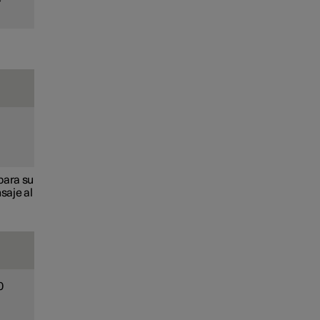
para su
saje al
0