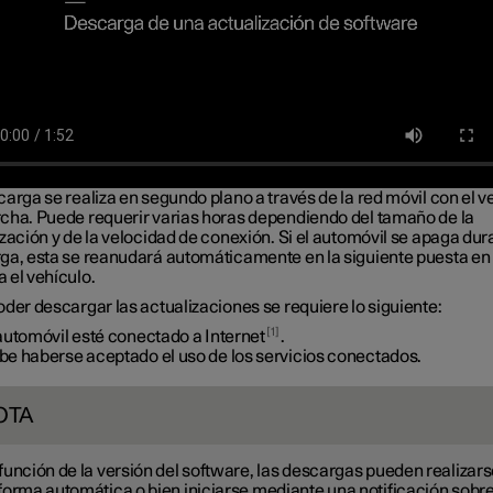
arga se realiza en segundo plano a través de la red móvil con el v
cha. Puede requerir varias horas dependiendo del tamaño de la
zación y de la velocidad de conexión. Si el automóvil se apaga dur
ga, esta se reanudará automáticamente en la siguiente puesta en
 el vehículo.
der descargar las actualizaciones se requiere lo siguiente:
1
automóvil esté conectado a Internet
.
be haberse aceptado el uso de los servicios conectados.
OTA
función de la versión del software, las descargas pueden realizar
forma automática o bien iniciarse mediante una notificación sobr