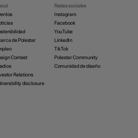
bout
Redes sociales
entos
Instagram
ticias
Facebook
stenibilidad
YouTube
erca de Polestar
LinkedIn
mpleo
TikTok
sign Contest
Polestar Community
edios
Comunidad de diseño
vestor Relations
lnerability disclosure