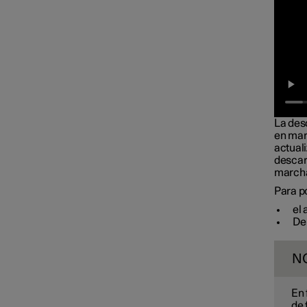
Pila
Servicio
Estado del vehículo
La desc
en mar
actuali
descar
marcha
Para po
el 
De
N
En 
de 