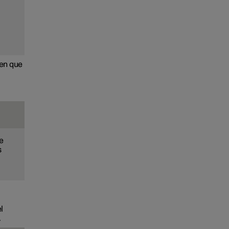
,
 en que
e
s
l
.