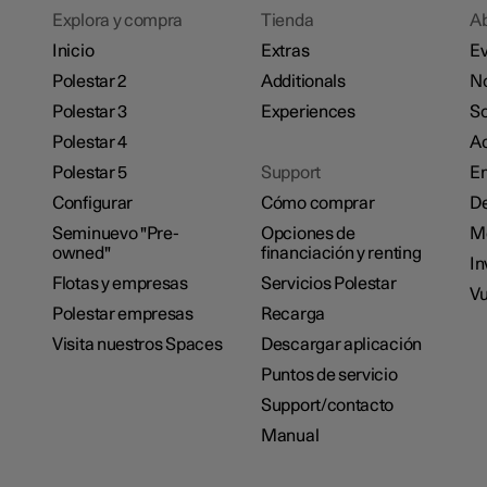
Explora y compra
Tienda
A
Inicio
Extras
Ev
Polestar 2
Additionals
No
Polestar 3
Experiences
So
Polestar 4
Ac
Polestar 5
Support
E
Configurar
Cómo comprar
De
Seminuevo "Pre-
Opciones de
M
owned"
financiación y renting
In
Flotas y empresas
Servicios Polestar
Vu
Polestar empresas
Recarga
Visita nuestros Spaces
Descargar aplicación
Puntos de servicio
Support/contacto
Manual