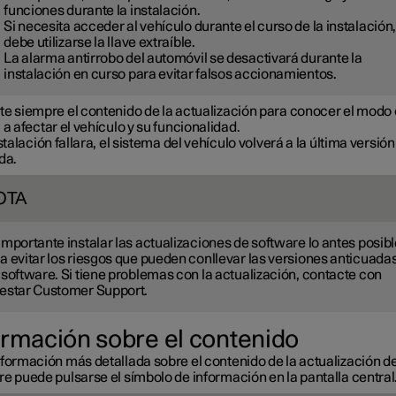
funciones durante la instalación.
Si necesita acceder al vehículo durante el curso de la instalación
debe utilizarse la llave extraíble.
La alarma antirrobo del automóvil se desactivará durante la
instalación en curso para evitar falsos accionamientos.
te siempre el contenido de la actualización para conocer el modo
 a afectar el vehículo y su funcionalidad.
nstalación fallara, el sistema del vehículo volverá a la última versión
da.
OTA
importante instalar las actualizaciones de software lo antes posibl
a evitar los riesgos que pueden conllevar las versiones anticuada
 software. Si tiene problemas con la actualización, contacte con
estar Customer Support.
ormación sobre el contenido
nformación más detallada sobre el contenido de la actualización de
e puede pulsarse el símbolo de información en la pantalla central