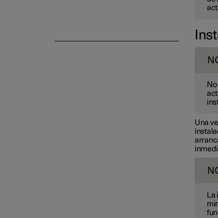
act
Inst
N
No 
act
ins
Una vez
instala
arranca
inmedia
N
La 
min
fun