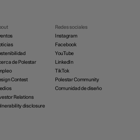
bout
Redes sociales
entos
Instagram
ticias
Facebook
stenibilidad
YouTube
erca de Polestar
LinkedIn
mpleo
TikTok
sign Contest
Polestar Community
edios
Comunidad de diseño
vestor Relations
lnerability disclosure