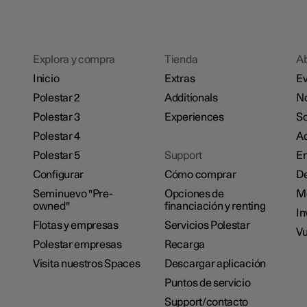
Explora y compra
Tienda
A
Inicio
Extras
Ev
Polestar 2
Additionals
No
Polestar 3
Experiences
So
Polestar 4
Ac
Polestar 5
Support
E
Configurar
Cómo comprar
De
Seminuevo "Pre-
Opciones de
M
owned"
financiación y renting
In
Flotas y empresas
Servicios Polestar
Vu
Polestar empresas
Recarga
Visita nuestros Spaces
Descargar aplicación
Puntos de servicio
Support/contacto