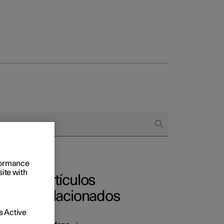
 empresas
omprar
 de financiación
rformance
site with
Artículos
relacionados
 Active