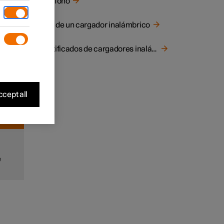
Teléfono
ar
Uso de un cargador inalámbrico
Certificados de cargadores inalámbricos
 la
con un
cept all
e