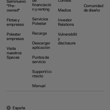
de
Contest
Seminuevo
financiació
"Pre-
Comunidad
n y renting
owned"
Medios
de diseño
Servicios
Flotas y
Investor
Polestar
empresas
Relations
Recarga
Polestar
Vulnerabilit
empresas
y
Descargar
disclosure
aplicación
Visita
nuestros
Spaces
Puntos de
servicio
Support/co
ntacto
Manual
España