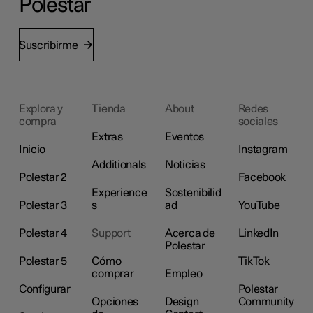
Polestar
Suscribirme
Explora y
Tienda
About
Redes
compra
sociales
Extras
Eventos
Inicio
Instagram
Additionals
Noticias
Polestar 2
Facebook
Experience
Sostenibilid
Polestar 3
s
ad
YouTube
Polestar 4
Support
Acerca de
LinkedIn
Polestar
Polestar 5
Cómo
TikTok
comprar
Empleo
Configurar
Polestar
Opciones
Design
Community