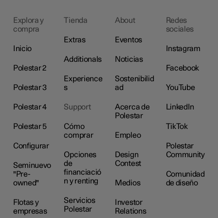
Explora y
Tienda
About
Redes
compra
sociales
Extras
Eventos
Inicio
Instagram
Additionals
Noticias
Polestar 2
Facebook
Experience
Sostenibilid
Polestar 3
s
ad
YouTube
Polestar 4
Support
Acerca de
LinkedIn
Polestar
Polestar 5
Cómo
TikTok
comprar
Empleo
Configurar
Polestar
Opciones
Design
Community
de
Contest
Seminuevo
financiació
"Pre-
Comunidad
n y renting
owned"
Medios
de diseño
Servicios
Flotas y
Investor
Polestar
empresas
Relations