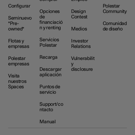
Configurar
Polestar
Opciones
Design
Community
de
Contest
Seminuevo
financiació
"Pre-
Comunidad
n y renting
owned"
Medios
de diseño
Servicios
Flotas y
Investor
Polestar
empresas
Relations
Recarga
Polestar
Vulnerabilit
empresas
y
Descargar
disclosure
aplicación
Visita
nuestros
Spaces
Puntos de
servicio
Support/co
ntacto
Manual