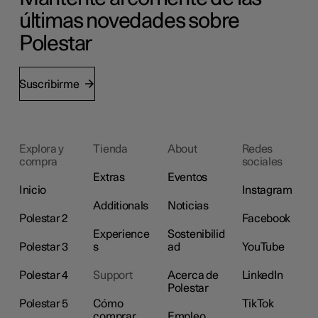
últimas novedades sobre
Polestar
Suscribirme
Explora y
Tienda
About
Redes
compra
sociales
Extras
Eventos
Inicio
Instagram
Additionals
Noticias
Polestar 2
Facebook
Experience
Sostenibilid
Polestar 3
s
ad
YouTube
Polestar 4
Support
Acerca de
LinkedIn
Polestar
Polestar 5
Cómo
TikTok
comprar
Empleo